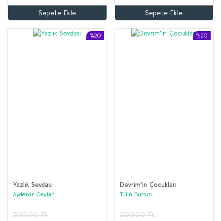
Sepete Ekle
Sepete Ekle
%20
%20
Yazlık Sevdası
Devrim'in Çocukları
Aydemir Ceylan
Tülin Dursun
200,00 TL
200,00 TL