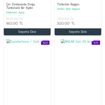
Çin Zindanında Doğu
Türkistan Kaygısı
Türkistanlı Bir Aydın
Alihan Töre Sagunî
Abdülveli Ayup
200,00 TL
400,00 TL
160,00 TL
320,00 TL
Sepete Ekle
Sepete Ekle
%20
%74