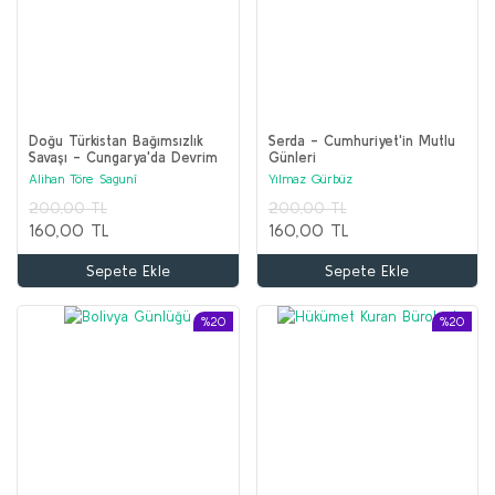
Doğu Türkistan Bağımsızlık
Serda - Cumhuriyet'in Mutlu
Savaşı - Cungarya'da Devrim
Günleri
Alihan Töre Sagunî
Yılmaz Gürbüz
200,00 TL
200,00 TL
160,00 TL
160,00 TL
Sepete Ekle
Sepete Ekle
%20
%20