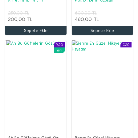
Ahmet Hamdi Yardım
Prof. Dr. Demir Özbaşar
250,00 TL
600,00 TL
200,00 TL
480,00 TL
Sepete Ekle
Sepete Ekle
%20
%20
Yeni
Ah Bu Güftelerin Gözü Kör...
Benim En Güzel Hikayem