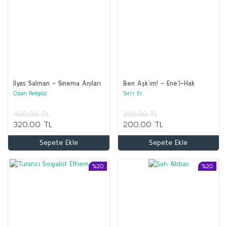
İlyas Salman - Sinema Anıları
Ben Aşk’ım! - Ene’l-Hak
Ozan Pekgöz
Sırrı Er
400,00 TL
250,00 TL
320,00 TL
200,00 TL
Sepete Ekle
Sepete Ekle
%20
%20