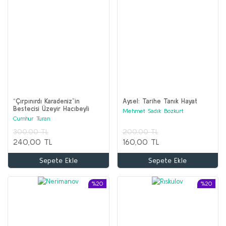
“Çırpınırdı Karadeniz”in
Aysel: Tarihe Tanık Hayat
Bestecisi Üzeyir Hacıbeyli
Mehmet Sadık Bozkurt
Cumhur Turan
300,00 TL
200,00 TL
240,00 TL
160,00 TL
Sepete Ekle
Sepete Ekle
%20
%20