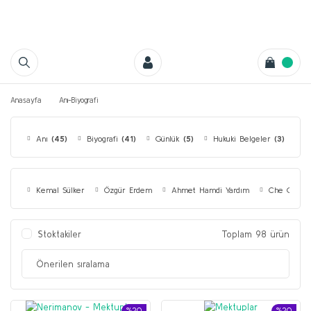
Anasayfa
Anı-Biyografi
Anı
(45)
Biyografi
(41)
Günlük
(5)
Hukuki Belgeler
(3)
N
Kemal Sülker
Özgür Erdem
Ahmet Hamdi Yardım
Che Gueva
Stoktakiler
Toplam 98 ürün
%20
%20