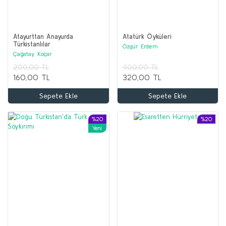
Atayurttan Anayurda
Atatürk Öyküleri
Türkistanlılar
Özgür Erdem
Çağatay Koçar
200,00 TL
400,00 TL
160,00 TL
320,00 TL
Sepete Ekle
Sepete Ekle
%20
%20
Yeni