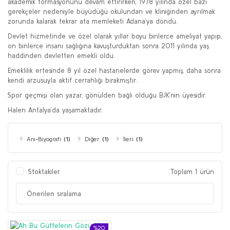
akademik formasyonunu devam ettirirken, 1978 yılında özel bazı
gerekçeler nedeniyle büyüdüğü okulundan ve kliniğinden ayrılmak
zorunda kalarak tekrar ata memleketi Adana’ya döndü.
Devlet hizmetinde ve özel olarak yıllar boyu binlerce ameliyat yapıp,
on binlerce insanı sağlığına kavuşturduktan sonra 2011 yılında yaş
haddinden devletten emekli oldu.
Emeklilik ertesinde 8 yıl özel hastanelerde görev yapmış, daha sonra
kendi arzusuyla aktif cerrahlığı bırakmıştır.
Spor geçmişi olan yazar, gönülden bağlı olduğu BJK’nin üyesidir.
Halen Antalya’da yaşamaktadır.
Anı-Biyografi
(1)
Diğer
(1)
İleri
(1)
Stoktakiler
Toplam 1 ürün
%20