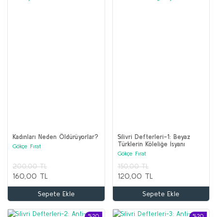
Kadınları Neden Öldürüyorlar?
Silivri Defterleri-1: Beyaz
Türklerin Köleliğe İsyanı
Gökçe Fırat
Gökçe Fırat
200,00 TL
150,00 TL
160,00 TL
120,00 TL
Sepete Ekle
Sepete Ekle
%20
%20