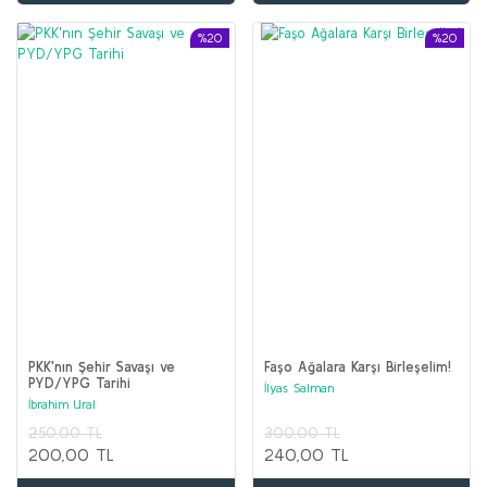
%20
%20
PKK'nın Şehir Savaşı ve
Faşo Ağalara Karşı Birleşelim!
PYD/YPG Tarihi
İlyas Salman
İbrahim Ural
250,00 TL
300,00 TL
200,00 TL
240,00 TL