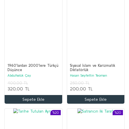
1960'lardan 2000'lere Türkçü
Siyasal İslam ve Karizmatik
Düşünce
Diktatörlük
Abdulhalûk Çay
Hasan Seyfettin Teoman
400,00 TL
250,00 TL
320,00 TL
200,00 TL
Sepete Ekle
Sepete Ekle
%20
%20