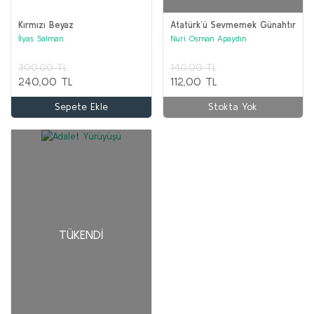
Kırmızı Beyaz
Atatürk’ü Sevmemek Günahtır
İlyas Salman
Nuri Osman Apaydın
300,00 TL
140,00 TL
240,00 TL
112,00 TL
Sepete Ekle
Stokta Yok
TÜKENDI