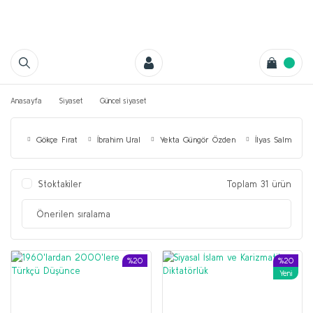
Anasayfa
Siyaset
Güncel siyaset
Gökçe Fırat
İbrahim Ural
Yekta Güngör Özden
İlyas Salman
Stoktakiler
Toplam 31 ürün
%20
%20
Yeni