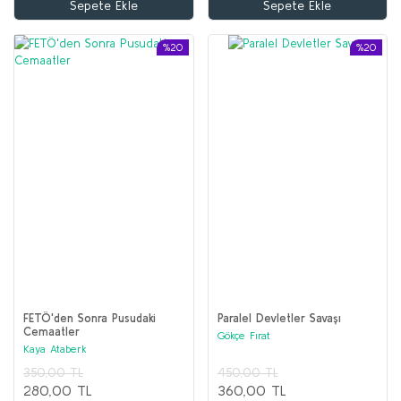
Sepete Ekle
Sepete Ekle
%20
%20
FETÖ'den Sonra Pusudaki
Paralel Devletler Savaşı
Cemaatler
Gökçe Fırat
Kaya Ataberk
350,00 TL
450,00 TL
280,00 TL
360,00 TL