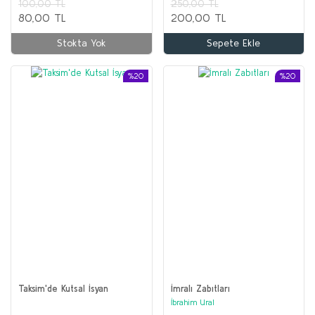
100,00 TL
250,00 TL
80,00 TL
200,00 TL
Stokta Yok
Sepete Ekle
%20
%20
Taksim'de Kutsal İsyan
İmralı Zabıtları
İbrahim Ural