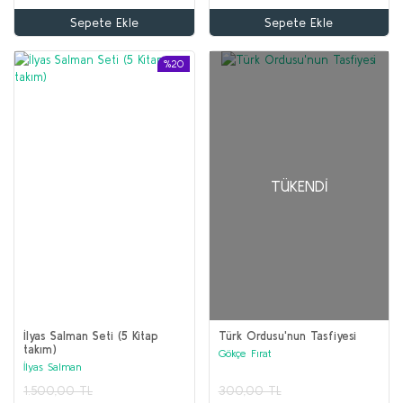
Sepete Ekle
Sepete Ekle
%20
TÜKENDI
İlyas Salman Seti (5 Kitap
Türk Ordusu'nun Tasfiyesi
takım)
Gökçe Fırat
İlyas Salman
1.500,00 TL
300,00 TL