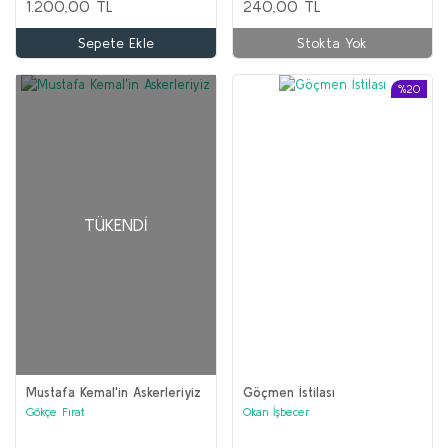
1.200,00 TL
240,00 TL
Sepete Ekle
Stokta Yok
%20
TÜKENDI
Mustafa Kemal'in Askerleriyiz
Göçmen İstilası
Gökçe Fırat
Okan İşbecer