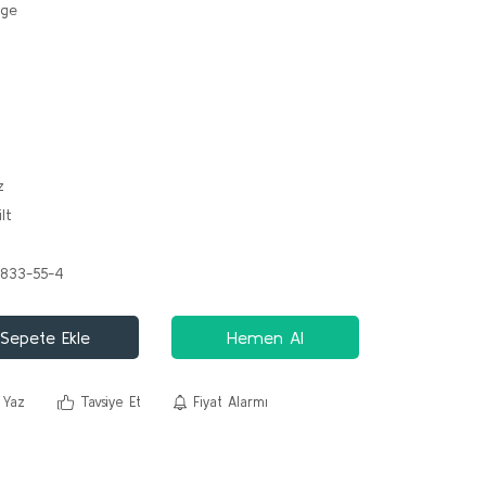
lge
z
lt
833-55-4
Sepete Ekle
Hemen Al
 Yaz
Tavsiye Et
Fiyat Alarmı