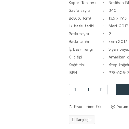
Kapak Tasarımı
Neslihan Bi
Sayfa sayısı
240
Boyutu (cm)
13,5 x 19,5
İlk baskı tarihi
Mart 2017
Baskı sayısı
2
Baskı tarihi
Ekim 2017
İç baskı rengi
Siyah beya
Cilt tipi
Amerikan ci
Kağıt tipi
Kitap kağıdı
ISBN
978-605-9
Yorum
Karşılaştır