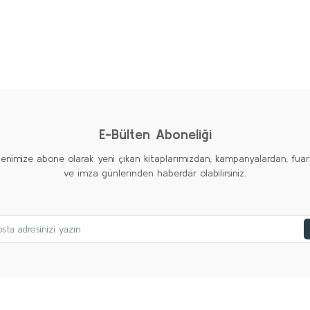
diğer konularda yetersiz gördüğünüz noktaları öneri formunu kullanarak taraf
Bu kitaba ilk yorumu siz yapın!
Yorum Yaz
E-Bülten Aboneliği
tenimize abone olarak yeni çıkan kitaplarımızdan, kampanyalardan, fuar
ve imza günlerinden haberdar olabilirsiniz.
rilir
Gönder