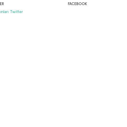
ER
FACEBOOK
lunmuyor
yınları Twitter