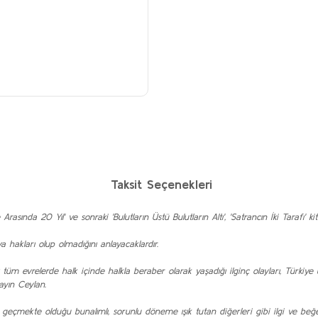
r
Taksit Seçenekleri
e Arasında 20 Yıl' ve sonraki 'Bulutların Üstü Bulutların Altı', 'Satrancın İki Tarafı'
hakları olup olmadığını anlayacaklardır.
ı tüm evrelerde halk içinde halkla beraber olarak yaşadığı ilginç olayları, Türki
Sayın Ceylan.
nden geçmekte olduğu bunalımlı, sorunlu döneme ışık tutan diğerleri gibi ilgi ve be