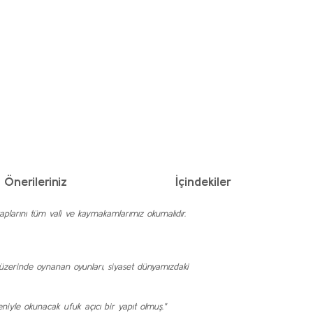
Önerileriniz
İçindekiler
 kitaplarını tüm vali ve kaymakamlarımız okumalıdır.
ye üzerinde oynanan oyunları, siyaset dünyamızdaki
ğeniyle okunacak ufuk açıcı bir yapıt olmuş."