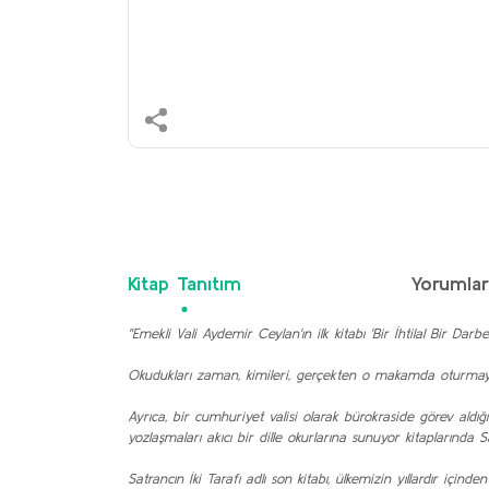
Kitap Tanıtım
Yorumla
"Emekli Vali Aydemir Ceylan'ın ilk kitabı 'Bir İhtilal Bir Darb
Okudukları zaman, kimileri, gerçekten o makamda oturmaya 
Ayrıca, bir cumhuriyet valisi olarak bürokraside görev aldığ
yozlaşmaları akıcı bir dille okurlarına sunuyor kitaplarında 
Satrancın İki Tarafı adlı son kitabı, ülkemizin yıllardır içi