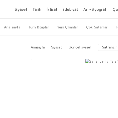
Siyaset
Tarih
İktisat
Edebiyat
Anı-Biyografi
Ço
Ana sayfa
Tüm Kitaplar
Yeni Çıkanlar
Çok Satanlar
T
Anasayfa
Siyaset
Güncel siyaset
Satrancın 