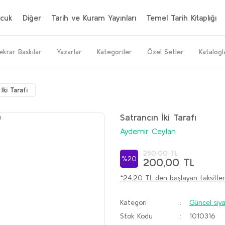
cuk
Diğer
Tarih ve Kuram Yayınları
Temel Tarih Kitaplığı
ekrar Baskılar
Yazarlar
Kategoriler
Özel Setler
Katalogl
İki Tarafı
Satrancın İki Tarafı
Aydemir Ceylan
250,00 TL
%20
200,00 TL
*24,20 TL den başlayan taksitler
Kategori
Güncel siy
Stok Kodu
1010316