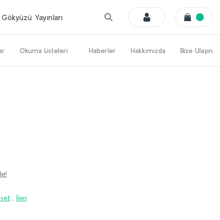
Gökyüzü Yayınları
ar
Okuma Listeleri
Haberler
Hakkımızda
Bize Ulaşın
le!
aset
,
İleri