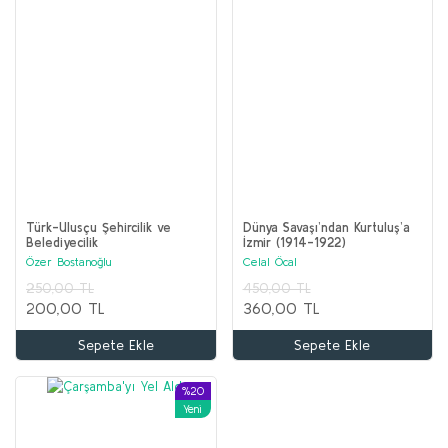
Türk-Ulusçu Şehircilik ve
Dünya Savaşı’ndan Kurtuluş’a
Belediyecilik
İzmir (1914-1922)
Özer Bostanoğlu
Celal Öcal
250,00 TL
450,00 TL
200,00 TL
360,00 TL
Sepete Ekle
Sepete Ekle
%20
Yeni