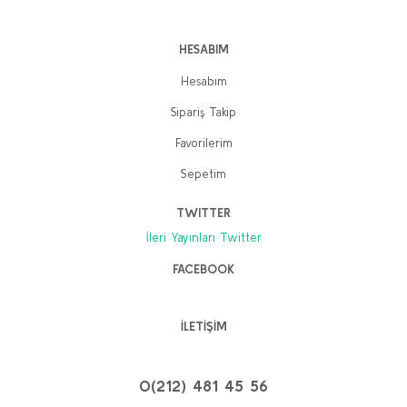
HESABIM
Hesabım
Sipariş Takip
Favorilerim
Sepetim
TWITTER
İleri Yayınları Twitter
FACEBOOK
İLETİŞİM
0(212) 481 45 56
Silivri Defterleri-1: Beyaz Türklerin Köleliğe İsyanı