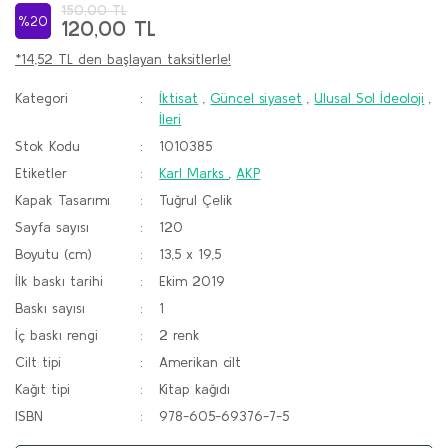
150,00 TL
%20
120,00 TL
*14,52 TL den başlayan taksitlerle!
Kategori
İktisat
,
Güncel siyaset
,
Ulusal Sol İdeoloji
,
İleri
Stok Kodu
1010385
Etiketler
Karl Marks
,
AKP
Kapak Tasarımı
Tuğrul Çelik
Sayfa sayısı
120
Boyutu (cm)
13,5 x 19,5
İlk baskı tarihi
Ekim 2019
Baskı sayısı
1
İç baskı rengi
2 renk
Cilt tipi
Amerikan cilt
Kağıt tipi
Kitap kağıdı
ISBN
978-605-69376-7-5