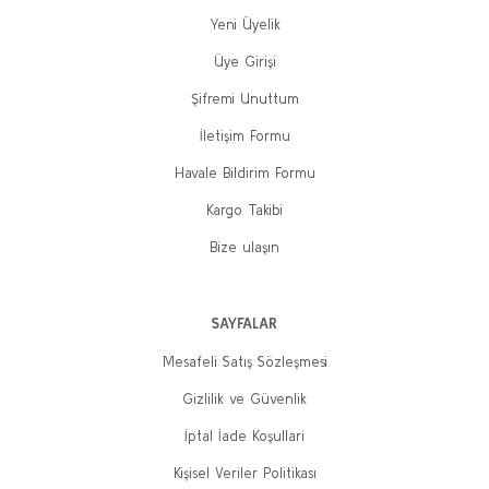
Yeni Üyelik
Üye Girişi
Şifremi Unuttum
İletişim Formu
Havale Bildirim Formu
Kargo Takibi
Bize ulaşın
Silivri Defterleri-3: Anti-Emperyalizmle Aldatmak
Gökçe Fırat
SAYFALAR
200,00 TL
160,00 TL
Mesafeli Satış Sözleşmesi
Sepete Ekle
Gizlilik ve Güvenlik
İptal İade Koşullari
%20
Kişisel Veriler Politikası