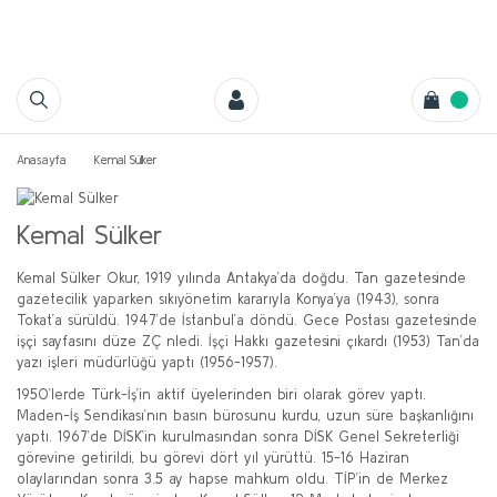
Anasayfa
Kemal Sülker
Kemal Sülker
Kemal Sülker Okur, 1919 yılında Antakya’da doğdu. Tan gazetesinde
gazetecilik yaparken sıkıyönetim kararıyla Konya’ya (1943), sonra
Tokat’a sürüldü. 1947’de İstanbul’a döndü. Gece Postası gazetesinde
işçi sayfasını düze ZÇ nledi. İşçi Hakkı gazetesini çıkardı (1953) Tan’da
yazı işleri müdürlüğü yaptı (1956-1957).
1950’lerde Türk-İş’in aktif üyelerinden biri olarak görev yaptı.
Maden-İş Sendikası’nın basın bürosunu kurdu, uzun süre başkanlığını
yaptı. 1967’de DİSK’in kurulmasından sonra DİSK Genel Sekreterliği
görevine getirildi, bu görevi dört yıl yürüttü. 15-16 Haziran
olaylarından sonra 3.5 ay hapse mahkum oldu. TİP’in de Merkez