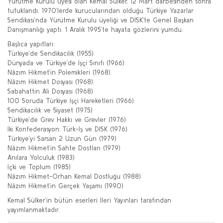
Yürütme Kurulu üyesi olan Kemal Sülker, 12 Mart darbesinden sonra
tutuklandı. 1970’lerde kurucularından olduğu Türkiye Yazarlar
Sendikası’nda Yürütme Kurulu üyeliği ve DİSK’te Genel Başkan
Danışmanlığı yaptı. 1 Aralık 1995’te hayata gözlerini yumdu.
Başlıca yapıtları:
Türkiye’de Sendikacılık (1955)
Dünyada ve Türkiye’de İşçi Sınıfı (1966)
Nâzım Hikmet’in Polemikleri (1968)
Nâzım Hikmet Dosyası (1968)
Sabahattin Ali Dosyası (1968)
100 Soruda Türkiye İşçi Hareketleri (1966)
Sendikacılık ve Siyaset (1975)
Türkiye’de Grev Hakkı ve Grevler (1976)
İki Konfederasyon: Türk-İş ve DİSK (1976)
Türkiye’yi Sarsan 2 Uzun Gün (1979)
Nâzım Hikmet’in Sahte Dostları (1979)
Anılara Yolculuk (1983)
İçki ve Toplum (1985)
Nâzım Hikmet-Orhan Kemal Dostluğu (1988)
Nâzım Hikmet’in Gerçek Yaşamı (1990)
Kemal Sülker’in bütün eserleri İleri Yayınları tarafından
yayımlanmaktadır.