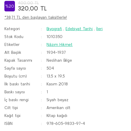
400,00 TL
%20
320,00 TL
*38,71 TL den başlayan taksitlerle!
Kategori
Biyografi
,
Edebiyat Tarihi
,
İleri
Stok Kodu
1010350
Etiketler
Nâzım Hikmet
Alt Başlık
1934-1937
Kapak Tasarımı
Neslihan Bilge
Sayfa sayısı
504
Boyutu (cm)
13,5 x 19,5
İlk baskı tarihi
Kasım 2018
Baskı sayısı
1
İç baskı rengi
Siyah beyaz
Cilt tipi
Amerikan cilt
Kağıt tipi
Kitap kağıdı
ISBN
978-605-9833-97-4