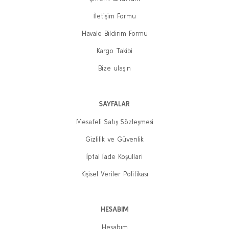
300,00 TL
240,00 TL
İletişim Formu
Sepete Ekle
Havale Bildirim Formu
Kargo Takibi
%20
%20
Bize ulaşın
SAYFALAR
Mesafeli Satış Sözleşmesi
Gizlilik ve Güvenlik
İptal İade Koşullari
Kişisel Veriler Politikası
Yârin Yanağından Gayri
Umut Engin Erki
Deniz: Yaşamı ve Mücadelesi
200,00 TL
HESABIM
Özgür Erdem
160,00 TL
Hesabım