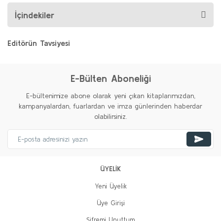
İçindekiler
Editörün Tavsiyesi
%20
%20
E-Bülten Aboneliği
E-bültenimize abone olarak yeni çıkan kitaplarımızdan,
kampanyalardan, fuarlardan ve imza günlerinden haberdar
olabilirsiniz.
Nâzım'ın Çilesi
Radi Fiş
ÜYELİK
600,00 TL
480,00 TL
Yeni Üyelik
Gerçekçi Ol İmkânsızı İste
Sepete Ekle
Üye Girişi
Che Guevara
Şifremi Unuttum