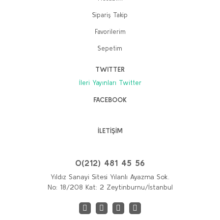
300,00 TL
Sepete Ekle
Sipariş Takip
240,00 TL
Favorilerim
Sepete Ekle
Sepetim
TWITTER
İleri Yayınları Twitter
FACEBOOK
İLETİŞİM
0(212) 481 45 56
Yıldız Sanayi Sitesi Yılanlı Ayazma Sok.
No: 18/208 Kat: 2 Zeytinburnu/İstanbul