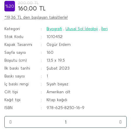
200,00 TL
%20
160,00 TL
*19,36 TL den başlayan taksitlerle!
Kategori
Biyografi
,
Ulusal Sol İdeoloji
,
İleri
Stok Kodu
1010452
Kapak Tasarımı
Özgür Erdem
Sayfa sayısı
160
Boyutu (cm)
13,5 x 19,5
İlk baskı tarihi
Şubat 2023
Baskı sayısı
1
İç baskı rengi
Siyah beyaz
Cilt tipi
Amerikan cilt
Kağıt tipi
Kitap kağıdı
ISBN
978-625-8250-16-9