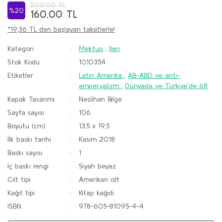
200,00 TL
%20
160,00 TL
*19,36 TL den başlayan taksitlerle!
Kategori
Mektup
,
İleri
Stok Kodu
1010354
Etiketler
Latin Amerika
,
AB-ABD ve anti-
emperyalizm
,
Dünyada ve Türkiye'de 68
Kapak Tasarımı
Neslihan Bilge
Sayfa sayısı
106
Boyutu (cm)
13,5 x 19,5
İlk baskı tarihi
Kasım 2018
Baskı sayısı
1
İç baskı rengi
Siyah beyaz
Cilt tipi
Amerikan cilt
Kağıt tipi
Kitap kağıdı
ISBN
978-605-81095-4-4