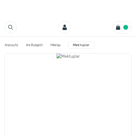
Anasayfa
Anı-Biyografi
Mektup
Mektuplar