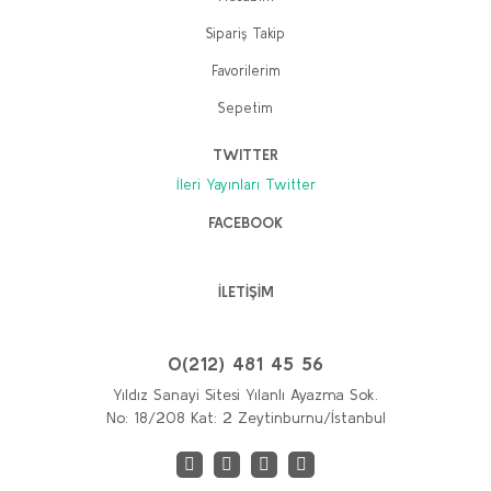
300,00 TL
300,00 TL
Sipariş Takip
240,00 TL
240,00 TL
Favorilerim
Sepete Ekle
Sepete Ekle
Sepetim
TWITTER
İleri Yayınları Twitter
FACEBOOK
TÜKENDI
İLETİŞİM
Motosiklet Günlüğü
0(212) 481 45 56
Che Guevara
Yıldız Sanayi Sitesi Yılanlı Ayazma Sok.
No: 18/208 Kat: 2 Zeytinburnu/İstanbul
250,00 TL
200,00 TL
Stokta Yok