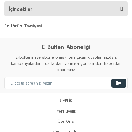
İçindekiler
Editörün Tavsiyesi
%20
%20
E-Bülten Aboneliği
E-bültenimize abone olarak yeni çıkan kitaplarımızdan,
kampanyalardan, fuarlardan ve imza günlerinden haberdar
olabilirsiniz.
Nâzım'ın Çilesi
Radi Fiş
ÜYELİK
600,00 TL
480,00 TL
Yeni Üyelik
Gerçekçi Ol İmkânsızı İste
Sepete Ekle
Üye Girişi
Che Guevara
Şifremi Unuttum