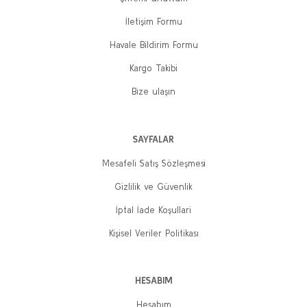
300,00 TL
240,00 TL
İletişim Formu
Sepete Ekle
Havale Bildirim Formu
Kargo Takibi
%20
%20
Bize ulaşın
SAYFALAR
Mesafeli Satış Sözleşmesi
Gizlilik ve Güvenlik
İptal İade Koşullari
Kişisel Veriler Politikası
Deniz: Yaşamı ve Mücadelesi
Mahir: Yaşamı ve Mücadelesi
HESABIM
Özgür Erdem
Kaya Ataberk
Hesabım