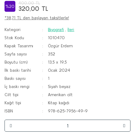
400,00 TL
%20
320,00 TL
*38,71 TL den başlayan taksitlerle!
Kategori
Biyografi
,
İleri
Stok Kodu
1010470
Kapak Tasarımı
Özgür Erdem
Sayfa sayısı
352
Boyutu (cm)
13,5 x 19,5
İlk baskı tarihi
Ocak 2024
Baskı sayısı
1
İç baskı rengi
Siyah beyaz
Cilt tipi
Amerikan cilt
Kağıt tipi
Kitap kağıdı
ISBN
978-625-7956-49-9