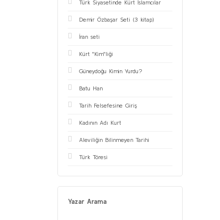
Türk Siyasetinde Kürt İslamcılar
Demir Özbaşar Seti (3 kitap)
İran seti
Kürt ''Kim''liği
Güneydoğu Kimin Yurdu?
Batu Han
Tarih Felsefesine Giriş
Kadının Adı Kurt
Aleviliğin Bilinmeyen Tarihi
Türk Töresi
Yazar Arama