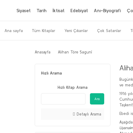
Siyaset
Tarih
İktisat
Edebiyat
Anı-Biyografi
Ço
Ana sayfa
Tüm Kitaplar
Yeni Çıkanlar
Çok Satanlar
T
Anasayfa
Alihan Töre Sagunî
Alih
Hızlı Arama
Bugünkü
ve medr
Hızlı Kitap Arama
1916 yı
Ara
Cumhuri
Taşkent’
Ebedi i
Detaylı Arama
Aşağıda
Uyanalım