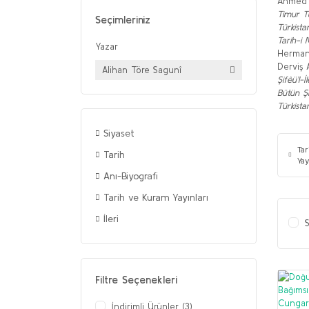
Ahmed 
Timur Tü
Seçimleriniz
Türkista
Tarih-
Yazar
Herman
Derviş 
Alihan Töre Sagunî
Şifêü’l-İl
Bütün Şii
Türkista
Siyaset
Ta
Tarih
Yay
Anı-Biyografi
Tarih ve Kuram Yayınları
İleri
S
Filtre Seçenekleri
İndirimli Ürünler (3)