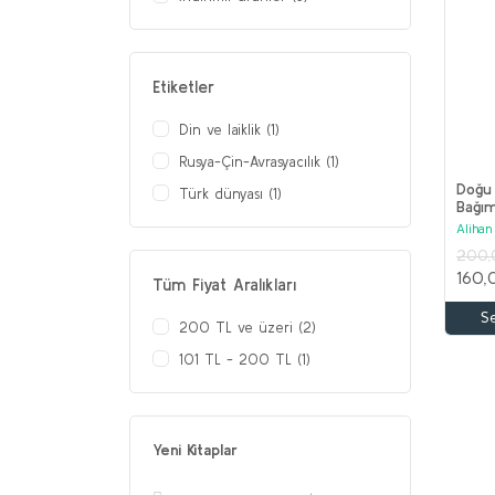
Etiketler
Din ve laiklik (1)
Rusya-Çin-Avrasyacılık (1)
Doğu 
Türk dünyası (1)
Bağım
- Cun
Alihan
Devr
200,
160,
Tüm Fiyat Aralıkları
S
200 TL ve üzeri (2)
101 TL - 200 TL (1)
Yeni Kitaplar