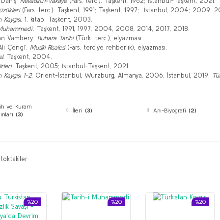
Daniş.
Nevâdirü’l-Vakaye
(Fars. terc.). Taşkent, 1962; İstanbul-Taşkent, 2021.
zükleri
(Fars. terc.). Taşkent, 1991; Taşkent, 1997; İstanbul, 2004; 2009; 2
n Kaygısı
. 1. kitap. Taşkent, 2003.
i Muhammedî
. Taşkent, 1991, 1997, 2004, 2008, 2014, 2017, 2018.
n Vambery.
Buhara Tarihi
(Türk. terc.), elyazması.
Ali Çengî.
Musiki Risalesi
(Fars. terc.ye rehberlik), elyazması.
el
. Taşkent, 2004.
rleri
. Taşkent, 2005; İstanbul-Taşkent, 2021.
n Kaygısı 1-2
. Orient-İstanbul, Würzburg, Almanya, 2006; İstanbul, 2019;
Tür
rih ve Kuram
İleri
(3)
Anı-Biyografi
(2)
ınları
(3)
toktakiler
%20
%20
%20