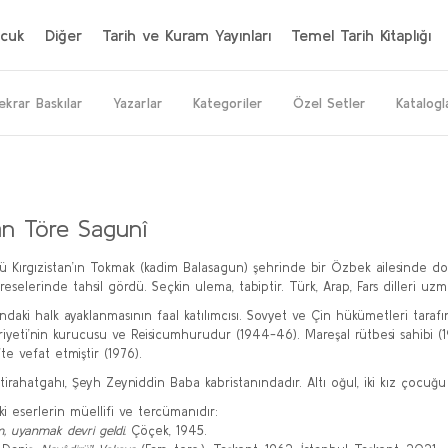
cuk
Diğer
Tarih ve Kuram Yayınları
Temel Tarih Kitaplığı
ekrar Baskılar
Yazarlar
Kategoriler
Özel Setler
Katalogl
an Töre Sagunî
 Kırgızistan’ın Tokmak (kadim Balasagun) şehrinde bir Özbek ailesinde 
eselerinde tahsil gördü. Seçkin ulema, tabiptir. Türk, Arap, Fars dilleri uzm
lındaki halk ayaklanmasının faal katılımcısı. Sovyet ve Çin hükümetleri tara
yeti’nin kurucusu ve Reisicumhurudur (1944-46). Mareşal rütbesi sahibi (1
te vefat etmiştir (1976).
stirahatgahı, Şeyh Zeyniddin Baba kabristanındadır. Altı oğul, iki kız çocuğu
ki eserlerin müellifi ve tercümanıdır:
, uyanmak devri geldi.
Çöçek, 1945.