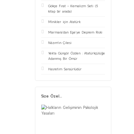
Gökçe Fırat - Kemalizm Seti (5
kitap bir arada)
Minikler için Atatürk
Marmara’dan Ege’ye Deprem Riski
Nâzım'ın Çilesi
Yekta Güngör Özden : Atatürkçülüğe
Adanmış Bir Ömür
Hasretim Sansürlüdür
Size Özel...