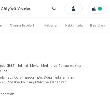
Gökyüzü Yayınları
ar
Okuma Listeleri
Haberler
Hakkımızda
Bize Ulaşın
doğdu (1885). Tokmak, Mekke, Medine ve Buhara mektep
anıdır.
fından çok defa hapsedilmiştir. Doğu Türkistan İslam
945). SSCB’ye kaçırılmış (1946) ve Özbekistan
 babasıdır.