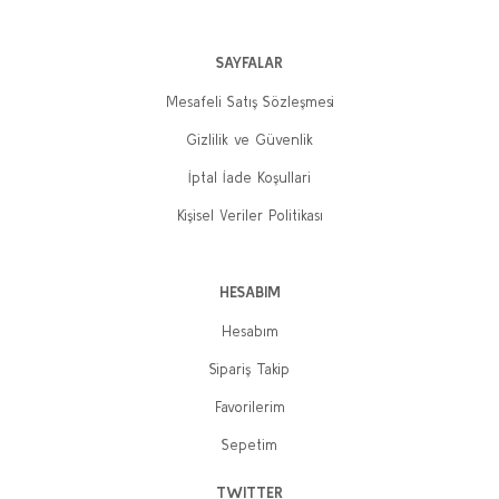
Yeni
SAYFALAR
Mesafeli Satış Sözleşmesi
Gizlilik ve Güvenlik
İptal İade Koşullari
Devrimci Atatürk
Kişisel Veriler Politikası
Gökçe Fırat
400,00 TL
320,00 TL
HESABIM
Sepete Ekle
Hesabım
Sipariş Takip
Favorilerim
Mustafa Kemal'in Romanı (5 Cilt takım)
Yılmaz Gürbüz
Sepetim
2.000,00 TL
TWITTER