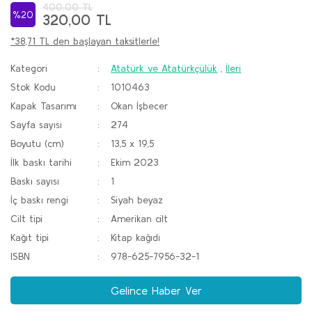
400,00 TL
%20
320,00 TL
*38,71 TL den başlayan taksitlerle!
Kategori
Atatürk ve Atatürkçülük
,
İleri
Stok Kodu
1010463
Kapak Tasarımı
Okan İşbecer
Sayfa sayısı
274
Boyutu (cm)
13,5 x 19,5
İlk baskı tarihi
Ekim 2023
Baskı sayısı
1
İç baskı rengi
Siyah beyaz
Cilt tipi
Amerikan cilt
Kağıt tipi
Kitap kağıdı
ISBN
978-625-7956-32-1
Gelince Haber Ver