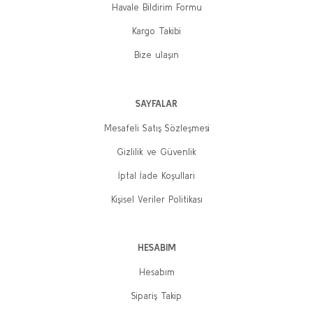
Havale Bildirim Formu
400,00 TL
Kargo Takibi
Sepete Ekle
Bize ulaşın
%20
%20
Yeni
SAYFALAR
Mesafeli Satış Sözleşmesi
Gizlilik ve Güvenlik
İptal İade Koşullari
Devrimci Atatürk
Kişisel Veriler Politikası
Gökçe Fırat
400,00 TL
HESABIM
320,00 TL
Hesabım
Sepete Ekle
Sipariş Takip