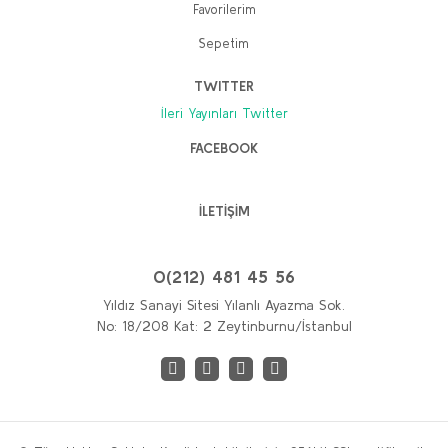
Favorilerim
Mustafa Kemal'in Romanı (5 Cilt takım)
Sepetim
Yılmaz Gürbüz
TWITTER
2.000,00 TL
1.600,00 TL
İleri Yayınları Twitter
FACEBOOK
Sepete Ekle
%20
İLETİŞİM
Yeni
0(212) 481 45 56
Yıldız Sanayi Sitesi Yılanlı Ayazma Sok.
No: 18/208 Kat: 2 Zeytinburnu/İstanbul