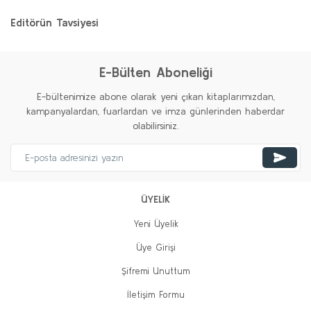
Editörün Tavsiyesi
%20
E-Bülten Aboneliği
E-bültenimize abone olarak yeni çıkan kitaplarımızdan,
kampanyalardan, fuarlardan ve imza günlerinden haberdar
olabilirsiniz.
ÜYELİK
Yeni Üyelik
Üye Girişi
Mustafa Kemal’in Askeri Olmak
Şifremi Unuttum
Gökçe Fırat
İletişim Formu
500,00 TL