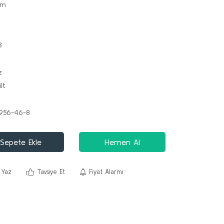
em
3
z
lt
956-46-8
Sepete Ekle
Hemen Al
 Yaz
Tavsiye Et
Fiyat Alarmı