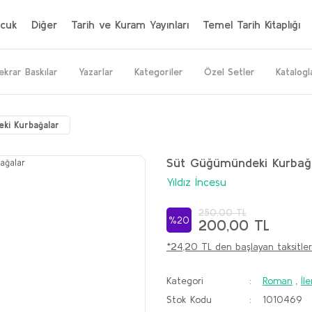
cuk
Diğer
Tarih ve Kuram Yayınları
Temel Tarih Kitaplığı
ekrar Baskılar
Yazarlar
Kategoriler
Özel Setler
Katalogl
ki Kurbağalar
Süt Güğümündeki Kurbağ
Yıldız İncesu
250,00 TL
%20
200,00 TL
*24,20 TL den başlayan taksitler
Kategori
Roman
,
İle
Stok Kodu
1010469