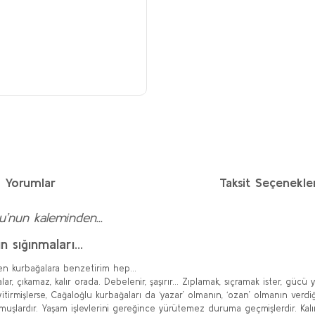
Yorumlar
Taksit Seçenekler
u’nun kaleminden...
ın sığınmaları...
n kurbağalara benzetirim hep...
çıkamaz, kalır orada. Debelenir, şaşırır... Zıplamak, sıçramak ister, gücü yet
 yitirmişlerse, Cağaloğlu kurbağaları da ‘yazar’ olmanın, ‘ozan’ olmanın verdiğ
lardır. Yaşam işlevlerini gereğince yürütemez duruma geçmişlerdir. Kalırlar 