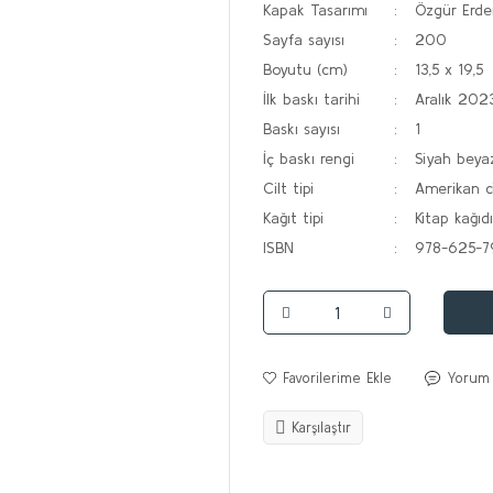
Kapak Tasarımı
Özgür Erd
Sayfa sayısı
200
Boyutu (cm)
13,5 x 19,5
İlk baskı tarihi
Aralık 202
Baskı sayısı
1
İç baskı rengi
Siyah beya
Cilt tipi
Amerikan ci
Kağıt tipi
Kitap kağıdı
ISBN
978-625-7
Yorum
Karşılaştır