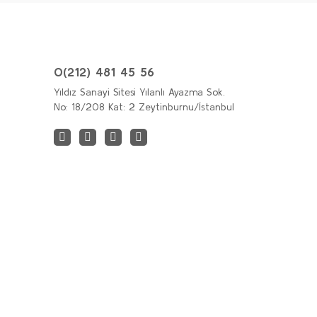
160,00 TL
Sepete Ekle
0(212) 481 45 56
Yıldız Sanayi Sitesi Yılanlı Ayazma Sok.
No: 18/208 Kat: 2 Zeytinburnu/İstanbul