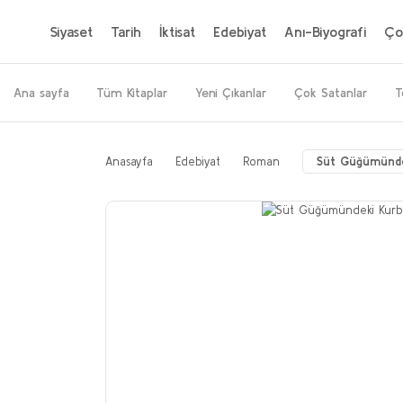
Siyaset
Tarih
İktisat
Edebiyat
Anı-Biyografi
Ço
Ana sayfa
Tüm Kitaplar
Yeni Çıkanlar
Çok Satanlar
T
Anasayfa
Edebiyat
Roman
Süt Güğümünde