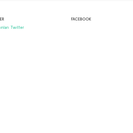
20,00 TL
200,00 TL
Sepete Ekle
Sepete Ekle
ER
FACEBOOK
yınları Twitter