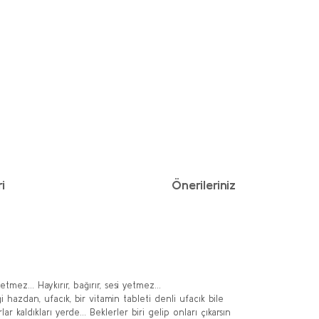
i
Önerileriniz
mez... Haykırır, bağırır, sesi yetmez...
i hazdan, ufacık, bir vitamin tableti denli ufacık bile
kaldıkları yerde... Beklerler biri gelip onları çıkarsın