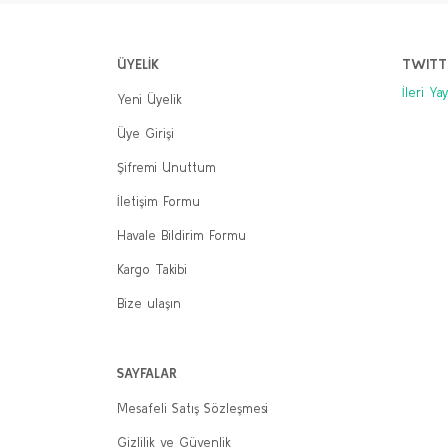
3
ÜYELİK
TWITT
İleri Ya
Yeni Üyelik
Mustafa Kemal'in Romanı (5 Cilt takım)
Üye Girişi
Yılmaz Gürbüz
Şifremi Unuttum
2.000,00 TL
İletişim Formu
1.600,00 TL
Havale Bildirim Formu
Sepete Ekle
Kargo Takibi
Bize ulaşın
SAYFALAR
Mesafeli Satış Sözleşmesi
Gizlilik ve Güvenlik