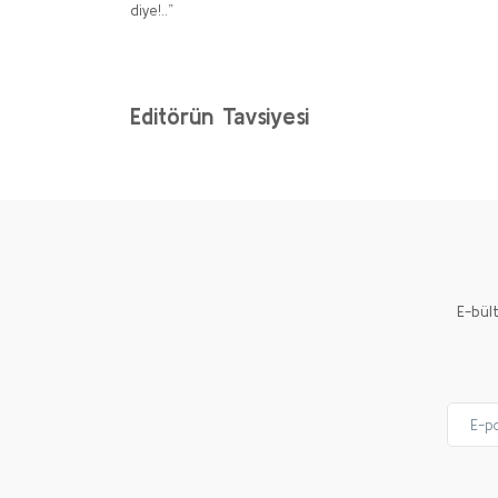
diye!..”
Bu ürünün fiyat bilgisi, resim, ürün açıklamalarında ve 
Görüş ve önerileriniz için teşekkür ederiz.
Editörün Tavsiyesi
Ürün resmi kalitesiz, bozuk veya görüntülenemiyor.
Ürün açıklamasında eksik bilgiler bulunuyor.
Ürün bilgilerinde hatalar bulunuyor.
%20
Ürün fiyatı diğer sitelerden daha pahalı.
Bu kitaba benzer farklı alternatifler olmalı.
E-bül
Ul
Adi
40