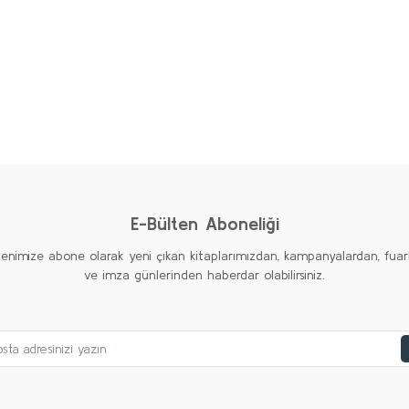
diğer konularda yetersiz gördüğünüz noktaları öneri formunu kullanarak taraf
Bu kitaba ilk yorumu siz yapın!
Yorum Yaz
%20
%20
%20
Yeni
Yeni
E-Bülten Aboneliği
tenimize abone olarak yeni çıkan kitaplarımızdan, kampanyalardan, fuar
ve imza günlerinden haberdar olabilirsiniz.
Sığınmalar
Yıldız İncesu
Gönder
300,00 TL
uğbey'in Hazinesi
Saygılarımı Sunarım
240,00 TL
l Yakubov
Yıldız İncesu
Sepete Ekle
0,00 TL
250,00 TL