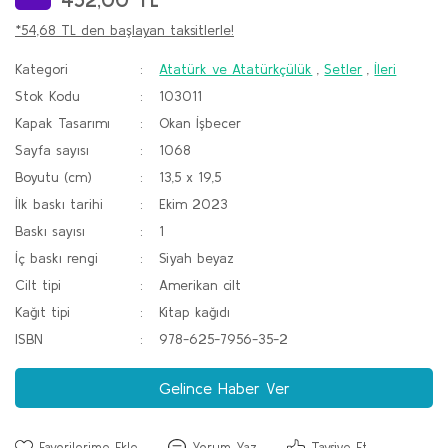
*54,68 TL den başlayan taksitlerle!
Kategori
Atatürk ve Atatürkçülük
,
Setler
,
İleri
Stok Kodu
103011
Kapak Tasarımı
Okan İşbecer
Sayfa sayısı
1068
Boyutu (cm)
13,5 x 19,5
İlk baskı tarihi
Ekim 2023
Baskı sayısı
1
İç baskı rengi
Siyah beyaz
Cilt tipi
Amerikan cilt
Kağıt tipi
Kitap kağıdı
ISBN
978-625-7956-35-2
Gelince Haber Ver
Yorum Yaz
Tavsiye Et