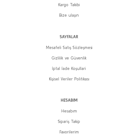
Kargo Takibi
400,00 TL
Bize ulaşın
320,00 TL
Sepete Ekle
SAYFALAR
Mesafeli Satış Sözleşmesi
Gizlilik ve Güvenlik
İptal İade Koşullari
Kişisel Veriler Politikası
TÜKENDI
HESABIM
Hesabım
Sipariş Takip
Cumhuriyet’in Sıra Neferleri
Favorilerim
Hazar Arısoy