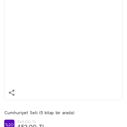
Cumhuriyet Seti (5 kitap bir arada)
565,00 TL
%20
452,00 TL