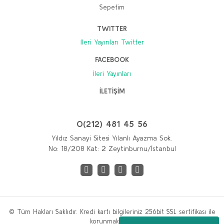
Sepetim
65,00 TL
52,00 TL
TWITTER
İleri Yayınları Twitter
Stokta Yok
FACEBOOK
İleri Yayınları
İLETİŞİM
0(212) 481 45 56
Yıldız Sanayi Sitesi Yılanlı Ayazma Sok.
No: 18/208 Kat: 2 Zeytinburnu/İstanbul
TÜKENDI
© Tüm Hakları Saklıdır. Kredi kartı bilgileriniz 256bit SSL sertifikası ile
korunmaktadır.