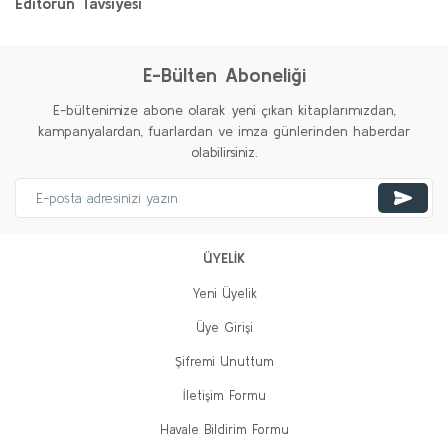
Editörün Tavsiyesi
%20
%20
Yeni
Yeni
E-Bülten Aboneliği
E-bültenimize abone olarak yeni çıkan kitaplarımızdan,
kampanyalardan, fuarlardan ve imza günlerinden haberdar
olabilirsiniz.
Demokrat Atatürk
Özgür Erdem
ÜYELİK
Yeni Üyelik
350,00 TL
280,00 TL
Üye Girişi
Sepete Ekle
Şifremi Unuttum
İletişim Formu
Yüzyıl Savaşları: Cumhuriyet ve Tarikat
Havale Bildirim Formu
Kaya Ataberk