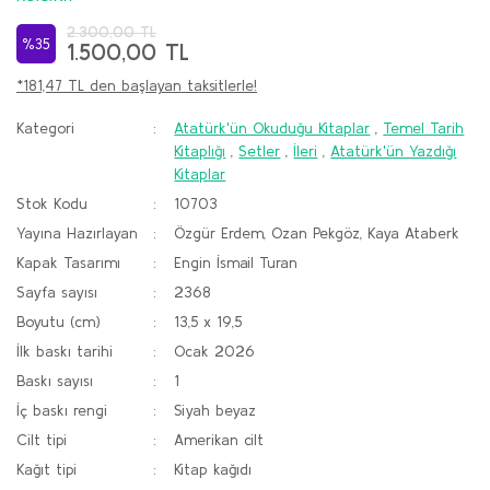
2.300,00 TL
%35
1.500,00 TL
*181,47 TL den başlayan taksitlerle!
Kategori
Atatürk'ün Okuduğu Kitaplar
,
Temel Tarih
Kitaplığı
,
Setler
,
İleri
,
Atatürk'ün Yazdığı
Kitaplar
Stok Kodu
10703
Yayına Hazırlayan
Özgür Erdem, Ozan Pekgöz, Kaya Ataberk
Kapak Tasarımı
Engin İsmail Turan
Sayfa sayısı
2368
Boyutu (cm)
13,5 x 19,5
İlk baskı tarihi
Ocak 2026
Baskı sayısı
1
İç baskı rengi
Siyah beyaz
Cilt tipi
Amerikan cilt
Kağıt tipi
Kitap kağıdı