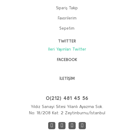
Sipariş Takip
Favorilerim
Sepetim
TWITTER
İleri Yayınları Twitter
FACEBOOK
Atatürk'ün Yazdığı Kitaplar (6 kitaplık set)
Kolektif
İLETİŞİM
640,00 TL
512,00 TL
0(212) 481 45 56
Sepete Ekle
Yıldız Sanayi Sitesi Yılanlı Ayazma Sok.
No: 18/208 Kat: 2 Zeytinburnu/İstanbul