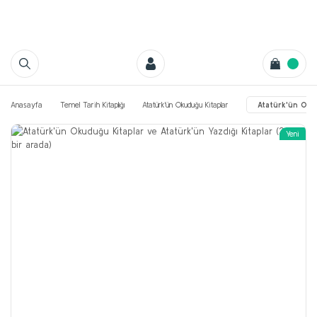
Anasayfa
Temel Tarih Kitaplığı
Atatürk'ün Okuduğu Kitaplar
Atatürk'ün Okud
Yeni