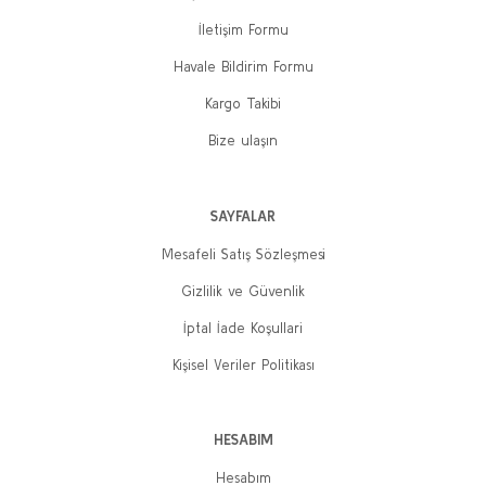
İletişim Formu
Havale Bildirim Formu
Kargo Takibi
Atatürk'ün Okuduğu Kitaplar (15 kitaplık set)
Kolektif
Bize ulaşın
1.650,00 TL
1.320,00 TL
SAYFALAR
Sepete Ekle
Mesafeli Satış Sözleşmesi
%20
Gizlilik ve Güvenlik
Yeni
İptal İade Koşullari
Kişisel Veriler Politikası
HESABIM
Hesabım