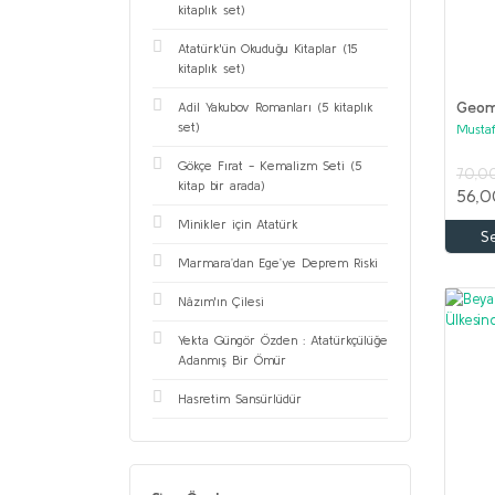
kitaplık set)
Atatürk'ün Okuduğu Kitaplar (15
kitaplık set)
Geom
Adil Yakubov Romanları (5 kitaplık
set)
Musta
Atatür
Gökçe Fırat - Kemalizm Seti (5
70,0
kitap bir arada)
56,0
Minikler için Atatürk
S
Marmara’dan Ege’ye Deprem Riski
Nâzım'ın Çilesi
Yekta Güngör Özden : Atatürkçülüğe
Adanmış Bir Ömür
Hasretim Sansürlüdür