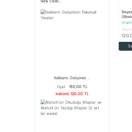
Size Özel...
Beya
Ülkes
Grigor
150,
120,
S
Halkların Gelişimini ...
Fiyat :
150,00 TL
İndirimli 120,00 TL