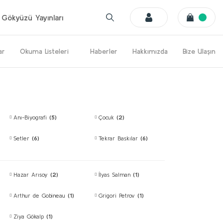
Gökyüzü Yayınları
ar
Okuma Listeleri
Haberler
Hakkımızda
Bize Ulaşın
Anı-Biyografi
(5)
Çocuk
(2)
Setler
(6)
Tekrar Baskılar
(6)
Hazar Arısoy
(2)
İlyas Salman
(1)
Arthur de Gobineau
(1)
Grigori Petrov
(1)
Ziya Gökalp
(1)