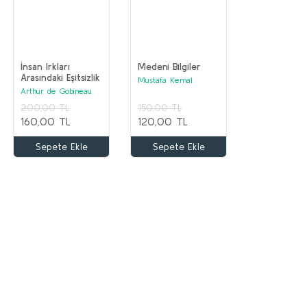
İnsan Irkları
Medeni Bilgiler
Arasındaki Eşitsizlik
Mustafa Kemal
Atatürk
Arthur de Gobineau
200,00 TL
150,00 TL
160,00 TL
120,00 TL
Sepete Ekle
Sepete Ekle