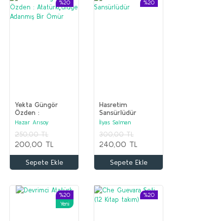
%20
%20
Yekta Güngör
Hasretim
Özden :
Sansürlüdür
Atatürkçülüğe
Hazar Arısoy
İlyas Salman
Adanmış Bir Ömür
250,00 TL
300,00 TL
200,00 TL
240,00 TL
Sepete Ekle
Sepete Ekle
%20
%20
Yeni