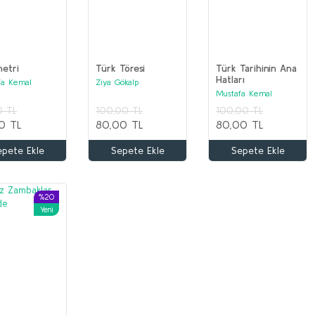
etri
Türk Töresi
Türk Tarihinin Ana
Hatları
fa Kemal
Ziya Gökalp
k
Mustafa Kemal
Atatürk
0 TL
100,00 TL
100,00 TL
0 TL
80,00 TL
80,00 TL
epete Ekle
Sepete Ekle
Sepete Ekle
%20
Yeni