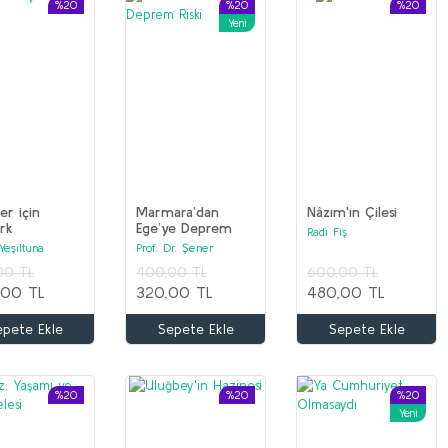
%20
%20
%20
Yeni
er için
Marmara’dan
Nâzım'ın Çilesi
rk
Ege’ye Deprem
Radi Fiş
Riski
Yeşiltuna
Prof. Dr. Şener
Üşümezsoy
00 TL
400,00 TL
600,00 TL
,00 TL
320,00 TL
480,00 TL
epete Ekle
Sepete Ekle
Sepete Ekle
%20
%20
%20
Yeni