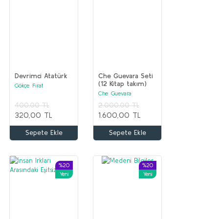
Devrimci Atatürk
Che Guevara Seti
(12 Kitap takım)
Gökçe Fırat
Che Guevara
400,00 TL
2.000,00 TL
320,00 TL
1.600,00 TL
Sepete Ekle
Sepete Ekle
%20
%20
Yeni
Yeni