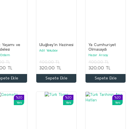
: Yaşamı ve
Uluğbey'in Hazinesi
Ya Cumhuriyet
elesi
Olmasaydı
Adil Yakubov
 Erdem
Hazar Arısoy
00 TL
400,00 TL
400,00 TL
00 TL
320,00 TL
320,00 TL
epete Ekle
Sepete Ekle
Sepete Ekle
%20
%20
%20
Yeni
Yeni
Yeni