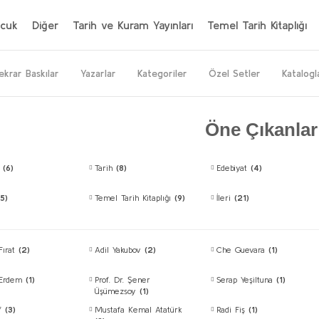
cuk
Diğer
Tarih ve Kuram Yayınları
Temel Tarih Kitaplığı
ekrar Baskılar
Yazarlar
Kategoriler
Özel Setler
Katalogl
Öne Çıkanlar
t
(6)
Tarih
(8)
Edebiyat
(4)
(5)
Temel Tarih Kitaplığı
(9)
İleri
(21)
Fırat
(2)
Adil Yakubov
(2)
Che Guevara
(1)
 Erdem
(1)
Prof. Dr. Şener
Serap Yeşiltuna
(1)
Üşümezsoy
(1)
if
(3)
Mustafa Kemal Atatürk
Radi Fiş
(1)