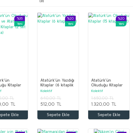
(3)
%35
%20
%20
Yeni
Yeni
Yeni
rk'ün
Atatürk'ün Yazdığı
Atatürk'ün
ğu Kitaplar
Kitaplar (6 kitaplık
Okuduğu Kitaplar
atürk'ün
set)
(15 kitaplık set)
f
Kolektif
Kolektif
ğı Kitaplar (2
0,00 TL
640,00 TL
1.650,00 TL
ir arada)
0,00 TL
512,00 TL
1.320,00 TL
epete Ekle
Sepete Ekle
Sepete Ekle