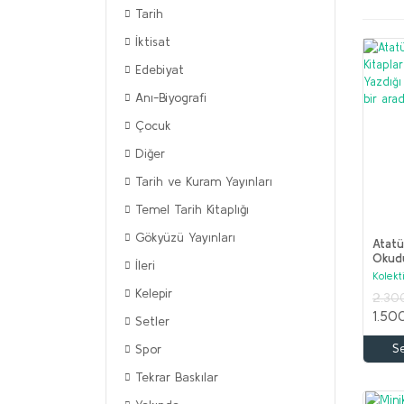
Tarih
İktisat
Edebiyat
Anı-Biyografi
Çocuk
Diğer
Tarih ve Kuram Yayınları
Temel Tarih Kitaplığı
Gökyüzü Yayınları
Atatü
Okudu
İleri
ve At
Kolekti
Yazdı
Kelepir
2.30
set b
1.50
Setler
S
Spor
Tekrar Baskılar