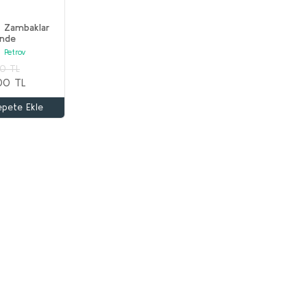
z Zambaklar
inde
i Petrov
00 TL
00 TL
epete Ekle