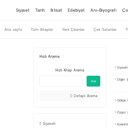
Siyaset
Tarih
İktisat
Edebiyat
Anı-Biyografi
Ço
Ana sayfa
Tüm Kitaplar
Yeni Çıkanlar
Çok Satanlar
T
Hızlı Arama
Siyase
Hızlı Kitap Arama
Diğer
Ara
Detaylı Arama
Gökçe 
Özgür
Siyaset
Kolekt