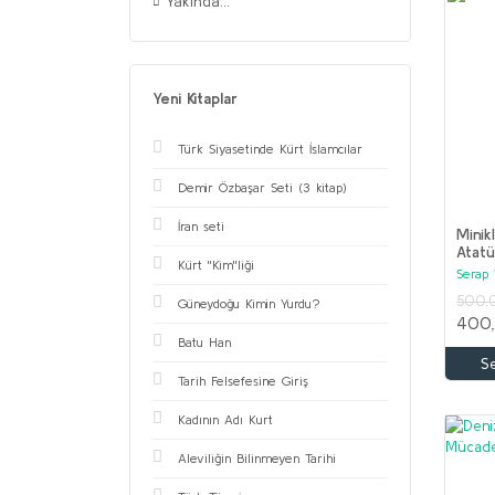
Yakında...
Yeni Kitaplar
Türk Siyasetinde Kürt İslamcılar
Demir Özbaşar Seti (3 kitap)
İran seti
Minikl
Atatü
Kürt ''Kim''liği
Serap 
500,
Güneydoğu Kimin Yurdu?
400
Batu Han
S
Tarih Felsefesine Giriş
Kadının Adı Kurt
Aleviliğin Bilinmeyen Tarihi