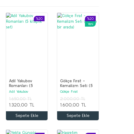
%20
%20
Yeni
Adil Yakubov
Gökçe Fırat -
Romanları (5
Kemalizm Seti (5
kitaplık set)
kitap bir arada)
Adil Yakubov
Gökçe Fırat
1.650,00 TL
2.000,00 TL
1.320,00 TL
1.600,00 TL
Sepete Ekle
Sepete Ekle