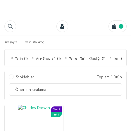
Anasayfa
Galip Ata Ataç
Tarih
(1)
Anı-Biyografi
(1)
Temel Tarih Kitaplığı
(1)
İleri
(1)
Stoktakiler
Toplam 1 ürün
%20
Yeni