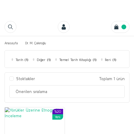
Anasayfa
Dr. M. Çakıroğlu
Tarih
(1)
Diğer
(1)
Temel Tarih Kitaplığı
(1)
İleri
(1)
Stoktakiler
Toplam 1 ürün
%20
Yeni