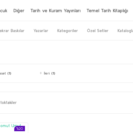
cuk
Diğer
Tarih ve Kuram Yayınları
Temel Tarih Kitaplığı
ekrar Baskılar
Yazarlar
Kategoriler
Özel Setler
Katalogl
yaset
(1)
İleri
(1)
toktakiler
%20