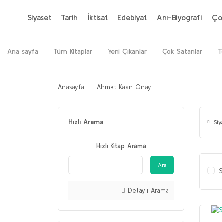
Siyaset
Tarih
İktisat
Edebiyat
Anı-Biyografi
Ço
Ana sayfa
Tüm Kitaplar
Yeni Çıkanlar
Çok Satanlar
T
Anasayfa
Ahmet Kaan Onay
Hızlı Arama
Si
Hızlı Kitap Arama
Ara
S
Detaylı Arama