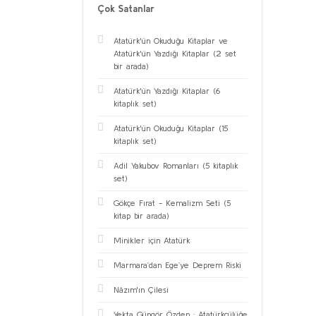
Çok Satanlar
Atatürk'ün Okuduğu Kitaplar ve
Atatürk'ün Yazdığı Kitaplar (2 set
bir arada)
Atatürk'ün Yazdığı Kitaplar (6
kitaplık set)
Atatürk'ün Okuduğu Kitaplar (15
kitaplık set)
Adil Yakubov Romanları (5 kitaplık
set)
Gökçe Fırat - Kemalizm Seti (5
kitap bir arada)
Minikler için Atatürk
Marmara’dan Ege’ye Deprem Riski
Nâzım'ın Çilesi
Yekta Güngör Özden : Atatürkçülüğe