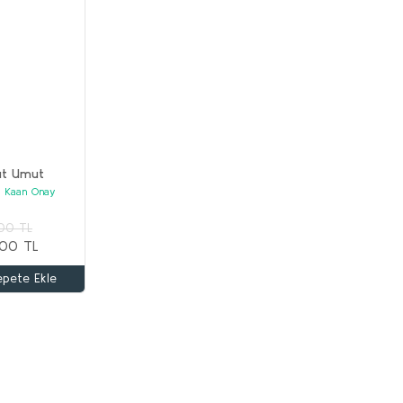
t Umut
 Kaan Onay
00 TL
00 TL
epete Ekle