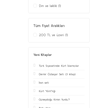
Din ve laiklik (1)
Tüm Fiyat Aralıkları
200 TL ve üzeri (1)
Yeni Kitaplar
Türk Siyasetinde Kürt İslamcılar
Demir Özbaşar Seti (3 kitap)
İran seti
Kürt ''Kim''liği
Güneydoğu Kimin Yurdu?
Batu Han