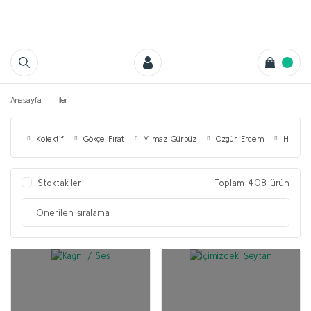
Anasayfa
İleri
Kolektif
Gökçe Fırat
Yılmaz Gürbüz
Özgür Erdem
Hanri 
Stoktakiler
Toplam 408 ürün