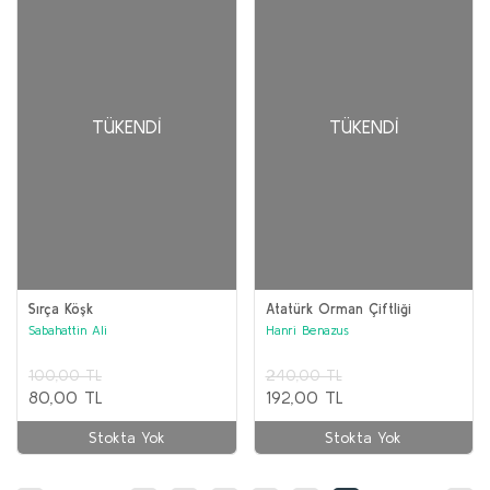
TÜKENDI
TÜKENDI
Sırça Köşk
Atatürk Orman Çiftliği
Sabahattin Ali
Hanri Benazus
100,00 TL
240,00 TL
80,00 TL
192,00 TL
Stokta Yok
Stokta Yok