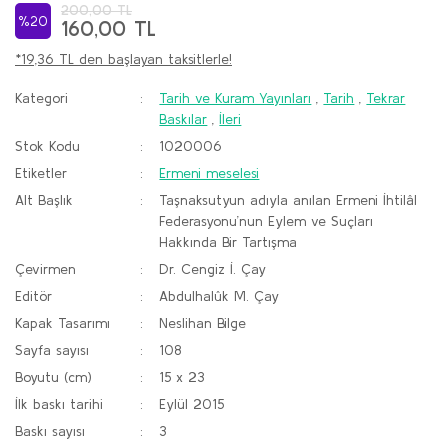
200,00 TL
%20
160,00 TL
*19,36 TL den başlayan taksitlerle!
Kategori
Tarih ve Kuram Yayınları
,
Tarih
,
Tekrar
Baskılar
,
İleri
Stok Kodu
1020006
Etiketler
Ermeni meselesi
Alt Başlık
Taşnaksutyun adıyla anılan Ermeni İhtilâl
Federasyonu’nun Eylem ve Suçları
Hakkında Bir Tartışma
Çevirmen
Dr. Cengiz İ. Çay
Editör
Abdulhalûk M. Çay
Kapak Tasarımı
Neslihan Bilge
Sayfa sayısı
108
Boyutu (cm)
15 x 23
İlk baskı tarihi
Eylül 2015
Baskı sayısı
3