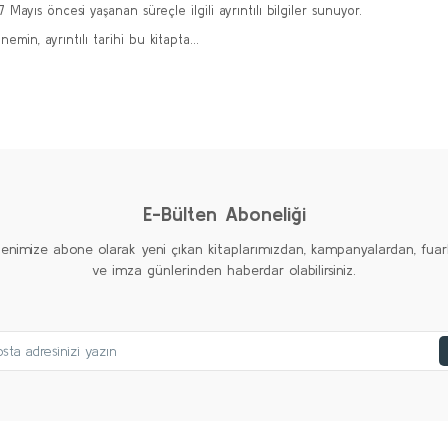
yıs öncesi yaşanan süreçle ilgili ayrıntılı bilgiler sunuyor.
nemin, ayrıntılı tarihi bu kitapta…
diğer konularda yetersiz gördüğünüz noktaları öneri formunu kullanarak taraf
Bu kitaba ilk yorumu siz yapın!
Yorum Yaz
E-Bülten Aboneliği
tenimize abone olarak yeni çıkan kitaplarımızdan, kampanyalardan, fuar
ndirmesi
ve imza günlerinden haberdar olabilirsiniz.
aşması
nan Gelişmeler
Gönder
i Bakanlığı’nın Yaptığı Değerlendirme
 Hükümeti’nin Kurulması