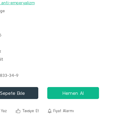
 anti-emperyalizm
lge
6
z
lt
833-34-9
Sepete Ekle
Hemen Al
 Yaz
Tavsiye Et
Fiyat Alarmı