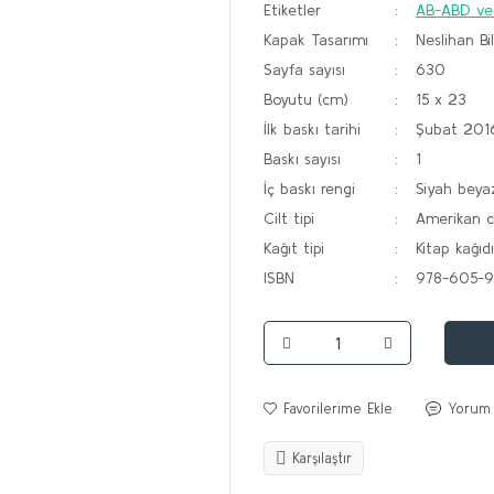
Etiketler
AB-ABD ve
Kapak Tasarımı
Neslihan Bi
Sayfa sayısı
630
Boyutu (cm)
15 x 23
İlk baskı tarihi
Şubat 201
Baskı sayısı
1
İç baskı rengi
Siyah beya
Cilt tipi
Amerikan ci
Kağıt tipi
Kitap kağıdı
ISBN
978-605-9
Yorum
Karşılaştır