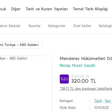
cuk
Diğer
Tarih ve Kuram Yayınları
Temel Tarih Kitaplığı
ekrar Baskılar
Yazarlar
Kategoriler
Özel Setler
Katalogl
Türkiye - ABD İlişkileri
Menderes Hükümetleri Dön
Recep Murat Geçikli
400,00 TL
%20
320,00 TL
*38,71 TL den başlayan taksitlerle
Kategori
Tarih
,
İleri
Stok Kodu
1010302