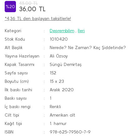
45,00 TL
%20
36,00 TL
*4,36 TL den başlayan taksitlerle!
Kategori
Deprembilim
,
İleri
Stok Kodu
1010420
Alt Başlık
Nerede? Ne Zaman? Kaç Şiddetinde?
Yayına Hazırlayan
Ali Özsoy
Kapak Tasarımı
Süngü Demirtaş
Sayfa sayısı
152
Boyutu (cm)
15 x 23
İlk baskı tarihi
Aralık 2020
Baskı sayısı
1
İç baskı rengi
Renkli
Cilt tipi
Amerikan cilt
Kağıt tipi
1. hamur
ISBN
978-625-79560-7-9