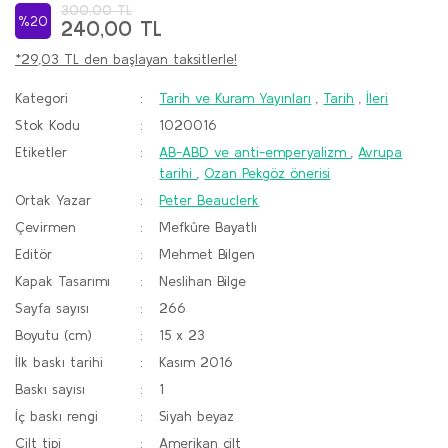
300,00 TL
%20
240,00 TL
*29,03 TL den başlayan taksitlerle!
Kategori
Tarih ve Kuram Yayınları
,
Tarih
,
İleri
Stok Kodu
1020016
Etiketler
AB-ABD ve anti-emperyalizm
,
Avrupa
tarihi
,
Ozan Pekgöz önerisi
Ortak Yazar
Peter Beauclerk
Çevirmen
Mefkûre Bayatlı
Editör
Mehmet Bilgen
Kapak Tasarımı
Neslihan Bilge
Sayfa sayısı
266
Boyutu (cm)
15 x 23
İlk baskı tarihi
Kasım 2016
Baskı sayısı
1
İç baskı rengi
Siyah beyaz
Cilt tipi
Amerikan cilt