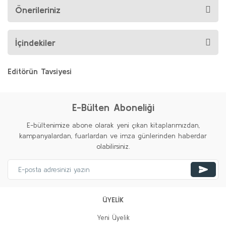
Önerileriniz
İçindekiler
Editörün Tavsiyesi
%20
%20
E-Bülten Aboneliği
E-bültenimize abone olarak yeni çıkan kitaplarımızdan,
kampanyalardan, fuarlardan ve imza günlerinden haberdar
olabilirsiniz.
Bilim ve İnsan
Ali Rıza Gökçe
Kutup Yıldızı
Niyazi Ergin Gökçe
ÜYELİK
250,00 TL
200,00 TL
400,00 TL
Yeni Üyelik
320,00 TL