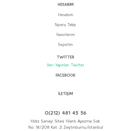
HESABIM
Hesabım
Sipariş Takip
Kur'an-ı Kerim - Gerçek (Bez Ciltli Prestij Baskı)
Ali Rıza Safa
Favorilerim
Sepetim
1.500,00 TL
1.200,00 TL
TWITTER
Sepete Ekle
İleri Yayınları Twitter
FACEBOOK
İLETİŞİM
0(212) 481 45 56
Yıldız Sanayi Sitesi Yılanlı Ayazma Sok.
No: 18/208 Kat: 2 Zeytinburnu/İstanbul