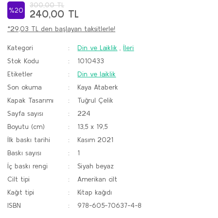
300,00 TL
%20
240,00 TL
*29,03 TL den başlayan taksitlerle!
Kategori
Din ve Laiklik
,
İleri
Stok Kodu
1010433
Etiketler
Din ve laiklik
Son okuma
Kaya Ataberk
Kapak Tasarımı
Tuğrul Çelik
Sayfa sayısı
224
Boyutu (cm)
13,5 x 19,5
İlk baskı tarihi
Kasım 2021
Baskı sayısı
1
İç baskı rengi
Siyah beyaz
Cilt tipi
Amerikan cilt
Kağıt tipi
Kitap kağıdı
ISBN
978-605-70637-4-8