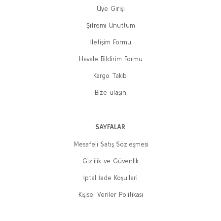
Sepete Ekle
Üye Girişi
Sepete Ekle
Şifremi Unuttum
%20
İletişim Formu
Havale Bildirim Formu
Kargo Takibi
Bize ulaşın
SAYFALAR
Mesafeli Satış Sözleşmesi
Gizlilik ve Güvenlik
İptal İade Koşullari
Kişisel Veriler Politikası