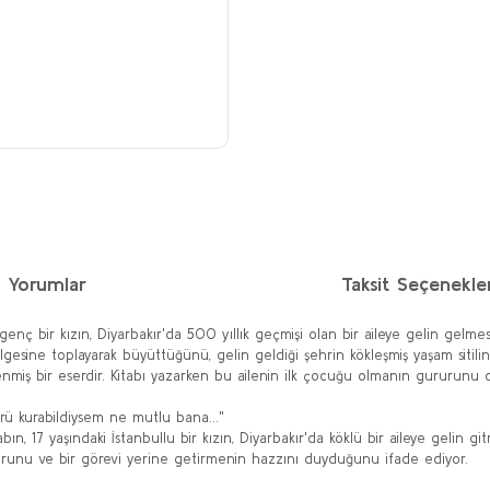
Yorumlar
Taksit Seçenekler
u genç bir kızın, Diyarbakır'da 500 yıllık geçmişi olan bir aileye gelin gelme
sine toplayarak büyüttüğünü, gelin geldiği şehrin kökleşmiş yaşam sitiline
slenmiş bir eserdir. Kitabı yazarken bu ailenin ilk çocuğu olmanın gururun
prü kurabildiysem ne mutlu bana..."
tabın, 17 yaşındaki İstanbullu bir kızın, Diyarbakır'da köklü bir aileye gelin gi
rurunu ve bir görevi yerine getirmenin hazzını duyduğunu ifade ediyor.
diğer konularda yetersiz gördüğünüz noktaları öneri formunu kullanarak taraf