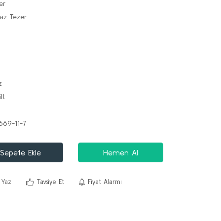
er
maz Tezer
z
lt
669-11-7
Sepete Ekle
Hemen Al
 Yaz
Tavsiye Et
Fiyat Alarmı