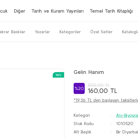
cuk
Diğer
Tarih ve Kuram Yayınları
Temel Tarih Kitaplığı
ekrar Baskılar
Yazarlar
Kategoriler
Özel Setler
Katalogl
Gelin Hanım
Yeni
200,00 TL
%20
160,00 TL
*19,36 TL den başlayan taksitlerl
Kategori
Anı-Biyogra
Stok Kodu
1010520
Alt Başlık
Bir Diyarba