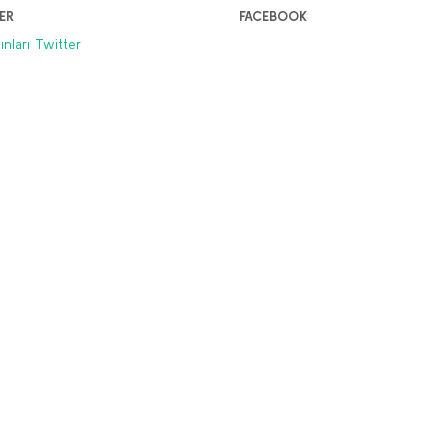
ER
FACEBOOK
dan Z'ye Kuzguncuk Ansiklopedisi
yınları Twitter
dret Ebcim
50,00 TL
00,00 TL
Stokta Yok