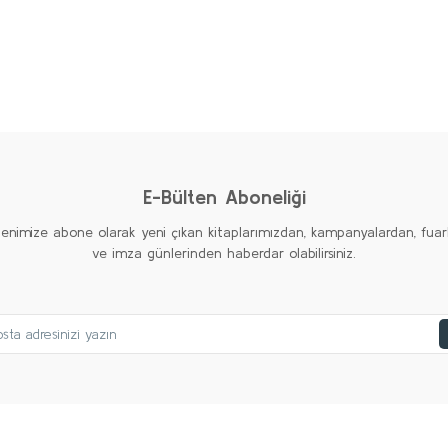
Bu kitaba ilk yorumu siz yapın!
Yorum Yaz
E-Bülten Aboneliği
tenimize abone olarak yeni çıkan kitaplarımızdan, kampanyalardan, fuar
ve imza günlerinden haberdar olabilirsiniz.
TÜKENDI
Gönder