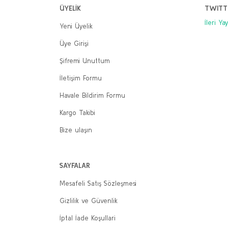
Sepete Ekle
ÜYELİK
TWITT
A'
İleri Ya
Yeni Üyelik
Ne
Üye Girişi
7
6
Şifremi Unuttum
İletişim Formu
Havale Bildirim Formu
Kargo Takibi
Bize ulaşın
SAYFALAR
Mesafeli Satış Sözleşmesi
Gizlilik ve Güvenlik
İptal İade Koşullari