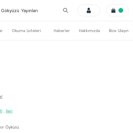
Gökyüzü Yayınları
ar
Okuma Listeleri
Haberler
Hakkımızda
Bize Ulaşın
e!
fi
,
İleri
kır Öyküsü