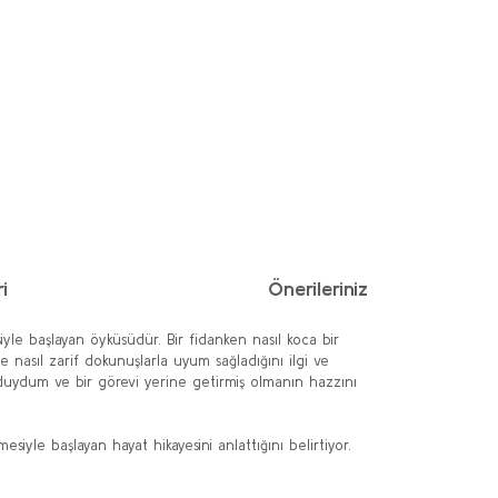
i
Önerileriniz
siyle başlayan öyküsüdür. Bir fidanken nasıl koca bir
 nasıl zarif dokunuşlarla uyum sağladığını ilgi ve
u duydum ve bir görevi yerine getirmiş olmanın hazzını
tmesiyle başlayan hayat hikayesini anlattığını belirtiyor.
ımıza iletebilirsiniz.