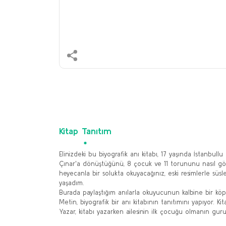
Kitap Tanıtım
Elinizdeki bu biyografik anı kitabı, 17 yaşında İstanbull
Çınar'a dönüştüğünü, 8 çocuk ve 11 torununu nasıl gölge
heyecanla bir solukta okuyacağınız, eski resimlerle sü
yaşadım.
​Burada paylaştığım anılarla okuyucunun kalbine bir kö
​Metin, biyografik bir anı kitabının tanıtımını yapıyor. Ki
Yazar, kitabı yazarken ailesinin ilk çocuğu olmanın gu
Bu ürünün fiyat bilgisi, resim, ürün açıklamalarında ve 