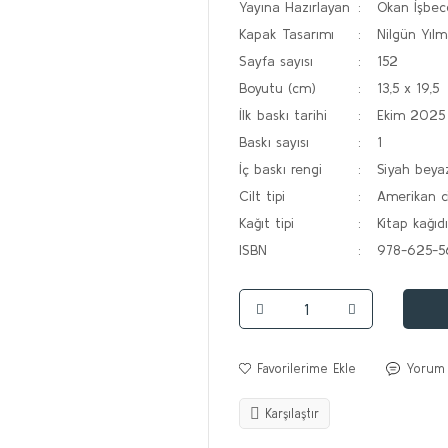
Yayına Hazırlayan
Okan İşbec
Kapak Tasarımı
Nilgün Yıl
Sayfa sayısı
152
Boyutu (cm)
13,5 x 19,5
İlk baskı tarihi
Ekim 2025
Baskı sayısı
1
İç baskı rengi
Siyah beya
Cilt tipi
Amerikan ci
Kağıt tipi
Kitap kağıdı
ISBN
978-625-5
Yorum
Karşılaştır