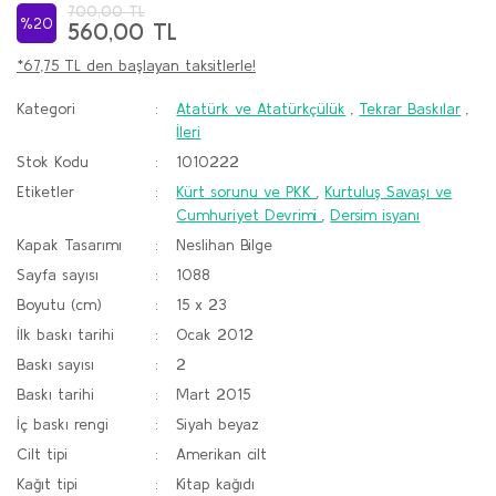
700,00 TL
%20
560,00 TL
*67,75 TL den başlayan taksitlerle!
Kategori
Atatürk ve Atatürkçülük
,
Tekrar Baskılar
,
İleri
Stok Kodu
1010222
Etiketler
Kürt sorunu ve PKK
,
Kurtuluş Savaşı ve
Cumhuriyet Devrimi
,
Dersim isyanı
Kapak Tasarımı
Neslihan Bilge
Sayfa sayısı
1088
Boyutu (cm)
15 x 23
İlk baskı tarihi
Ocak 2012
Baskı sayısı
2
Baskı tarihi
Mart 2015
İç baskı rengi
Siyah beyaz
Cilt tipi
Amerikan cilt
Kağıt tipi
Kitap kağıdı