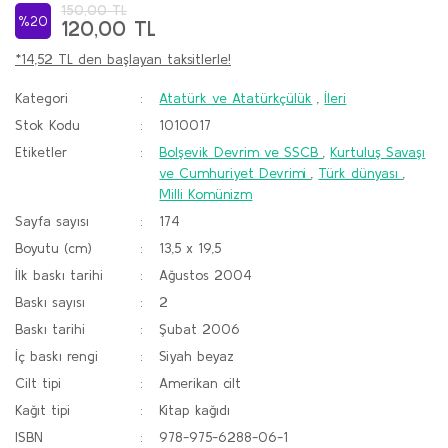
150,00 TL
%20
120,00 TL
*14,52 TL den başlayan taksitlerle!
Kategori
Atatürk ve Atatürkçülük
,
İleri
Stok Kodu
1010017
Etiketler
Bolşevik Devrim ve SSCB
,
Kurtuluş Savaşı
ve Cumhuriyet Devrimi
,
Türk dünyası
,
Milli Komünizm
Sayfa sayısı
174
Boyutu (cm)
13,5 x 19,5
İlk baskı tarihi
Ağustos 2004
Baskı sayısı
2
Baskı tarihi
Şubat 2006
İç baskı rengi
Siyah beyaz
Cilt tipi
Amerikan cilt
Kağıt tipi
Kitap kağıdı
ISBN
978-975-6288-06-1