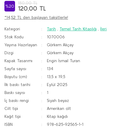
150,00 TL
%20
120,00 TL
*14,52 TL den başlayan taksitlerle!
Kategori
Tarih
,
Temel Tarih Kitaplığı
,
İleri
Stok Kodu
1070006
Yayına Hazırlayan
Görkem Akçay
Dizgi
Görkem Akçay
Kapak Tasarımı
Engin İsmail Turan
Sayfa sayısı
134
Boyutu (cm)
13,5 x 19,5
İlk baskı tarihi
Eylül 2025
Baskı sayısı
1
İç baskı rengi
Siyah beyaz
Cilt tipi
Amerikan cilt
Kağıt tipi
Kitap kağıdı
ISBN
978-625-92565-1-1