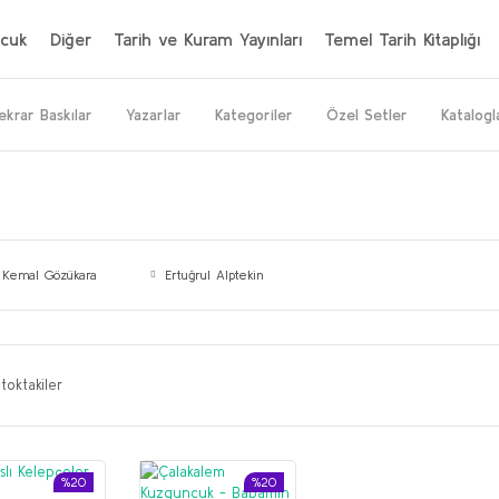
cuk
Diğer
Tarih ve Kuram Yayınları
Temel Tarih Kitaplığı
ekrar Baskılar
Yazarlar
Kategoriler
Özel Setler
Katalogl
i Kemal Gözükara
Ertuğrul Alptekin
toktakiler
%20
%20