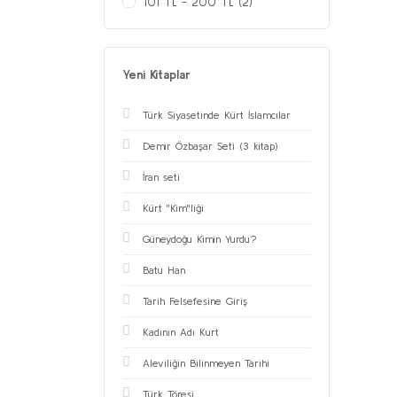
101 TL - 200 TL (2)
Yeni Kitaplar
Türk Siyasetinde Kürt İslamcılar
Demir Özbaşar Seti (3 kitap)
İran seti
Kürt ''Kim''liği
Güneydoğu Kimin Yurdu?
Batu Han
Tarih Felsefesine Giriş
Kadının Adı Kurt
Aleviliğin Bilinmeyen Tarihi
Türk Töresi