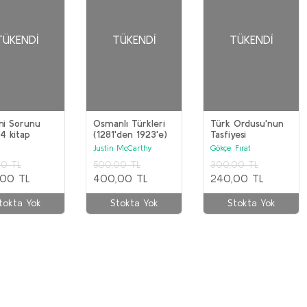
TÜKENDI
TÜKENDI
TÜKENDI
ni Sorunu
Osmanlı Türkleri
Türk Ordusu'nun
(4 kitap
(1281'den 1923'e)
Tasfiyesi
)
Justin McCarthy
Gökçe Fırat
00 TL
500,00 TL
300,00 TL
,00 TL
400,00 TL
240,00 TL
tokta Yok
Stokta Yok
Stokta Yok