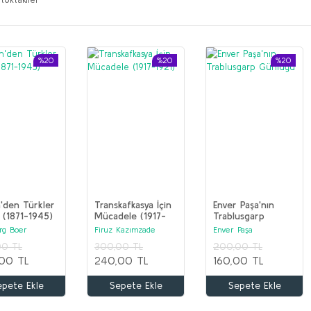
%20
%20
%20
n'den Türkler
Transkafkasya İçin
Enver Paşa'nın
 (1871-1945)
Mücadele (1917-
Trablusgarp
1921)
Günlüğü
rg Boer
Firuz Kazımzade
Enver Paşa
00 TL
300,00 TL
200,00 TL
00 TL
240,00 TL
160,00 TL
epete Ekle
Sepete Ekle
Sepete Ekle