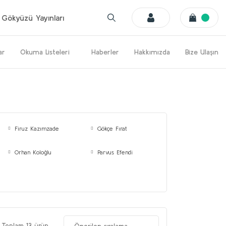
Gökyüzü Yayınları
ar
Okuma Listeleri
Haberler
Hakkımızda
Bize Ulaşın
Firuz Kazımzade
Gökçe Fırat
Orhan Koloğlu
Parvus Efendi
Toplam 13 ürün