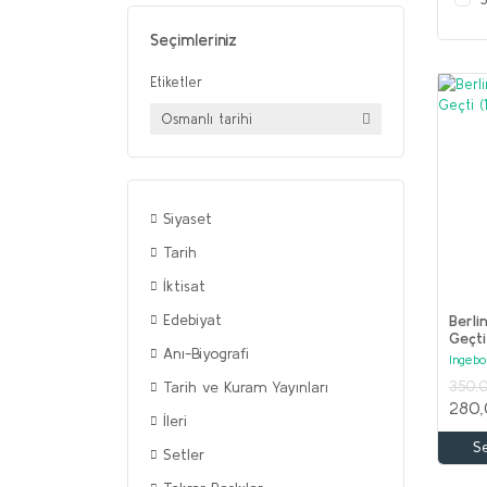
Seçimleriniz
Etiketler
Osmanlı tarihi
Siyaset
Tarih
İktisat
Edebiyat
Berli
Geçti
Anı-Biyografi
Ingebo
350,
Tarih ve Kuram Yayınları
280,
İleri
S
Setler