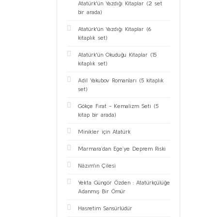
Atatürk'ün Yazdığı Kitaplar (2 set
bir arada)
Atatürk'ün Yazdığı Kitaplar (6
kitaplık set)
Atatürk'ün Okuduğu Kitaplar (15
kitaplık set)
Adil Yakubov Romanları (5 kitaplık
set)
Gökçe Fırat - Kemalizm Seti (5
kitap bir arada)
Minikler için Atatürk
Marmara’dan Ege’ye Deprem Riski
Nâzım'ın Çilesi
Yekta Güngör Özden : Atatürkçülüğe
Adanmış Bir Ömür
Hasretim Sansürlüdür