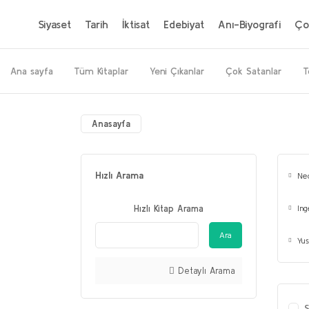
Siyaset
Tarih
İktisat
Edebiyat
Anı-Biyografi
Ço
Ana sayfa
Tüm Kitaplar
Yeni Çıkanlar
Çok Satanlar
T
Anasayfa
Hızlı Arama
Nec
Hızlı Kitap Arama
In
Ara
Yus
Detaylı Arama
S