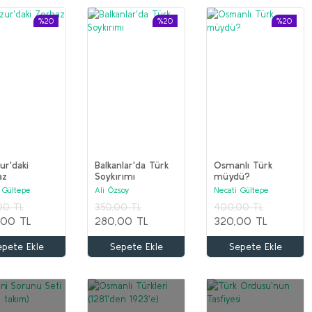
%20
%20
%20
r'daki
Balkanlar'da Türk
Osmanlı Türk
az
Soykırımı
müydü?
 Gültepe
Ali Özsoy
Necati Gültepe
00 TL
350,00 TL
400,00 TL
,00 TL
280,00 TL
320,00 TL
epete Ekle
Sepete Ekle
Sepete Ekle