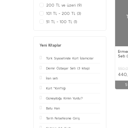
200 TL ve üzeri (9)
101 TL - 200 TL (3)
51 TL - 100 TL (1)
Yeni Kitaplar
Erme
Seti 
Türk Siyasetinde Kürt İslamcılar
takım
550,
Demir Özbaşar Seti (3 kitap)
440
İran seti
S
Kürt ''Kim''liği
Güneydoğu Kimin Yurdu?
Batu Han
Tarih Felsefesine Giriş