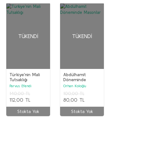
TÜKENDI
TÜKENDI
Türkiye'nin Mali
Abdülhamit
Tutsaklığı
Döneminde
Masonlar
Parvus Efendi
Orhan Koloğlu
140,00 TL
100,00 TL
112,00 TL
80,00 TL
Stokta Yok
Stokta Yok