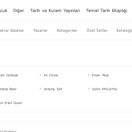
cuk
Diğer
Tarih ve Kuram Yayınları
Temel Tarih Kitaplığı
ekrar Baskılar
Yazarlar
Kategoriler
Özel Setler
Katalogl
ati Gültepe
Ali Özsoy
Enver Paşa
geborg Boer
Jeremy Salt
Justin McCarthy
uf Erkut Güsar
toktakiler