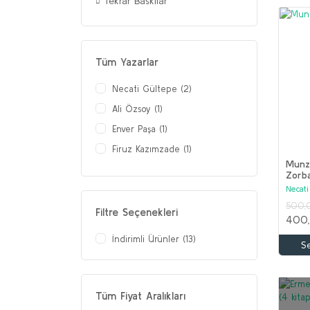
Tekrar Baskılar
Tüm Yazarlar
Necati Gültepe (2)
Ali Özsoy (1)
Enver Paşa (1)
Firuz Kazımzade (1)
Munzu
Gökçe Fırat (1)
Zorb
Ingeborg Boer (1)
Necati
500,
Jeremy Salt (1)
Filtre Seçenekleri
400
Justin McCarthy (1)
İndirimli Ürünler (13)
S
Orhan Koloğlu (1)
Parvus Efendi (1)
Yusuf Erkut Güsar (1)
Tüm Fiyat Aralıkları