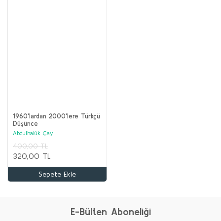
1960'lardan 2000'lere Türkçü
Düşünce
Abdulhalûk Çay
400,00 TL
320,00 TL
Sepete Ekle
E-Bülten Aboneliği