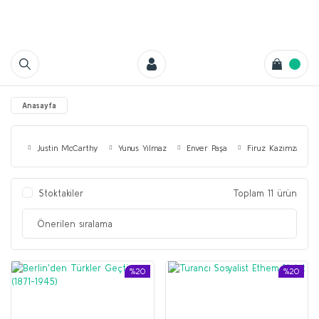
Anasayfa
Justin McCarthy
Yunus Yılmaz
Enver Paşa
Firuz Kazımzade
Stoktakiler
Toplam 11 ürün
%20
%20