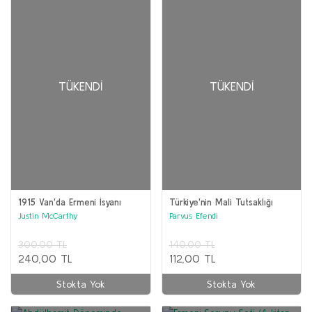
TÜKENDI
TÜKENDI
1915 Van'da Ermeni İsyanı
Türkiye'nin Mali Tutsaklığı
Justin McCarthy
Parvus Efendi
300,00 TL
140,00 TL
240,00 TL
112,00 TL
Stokta Yok
Stokta Yok