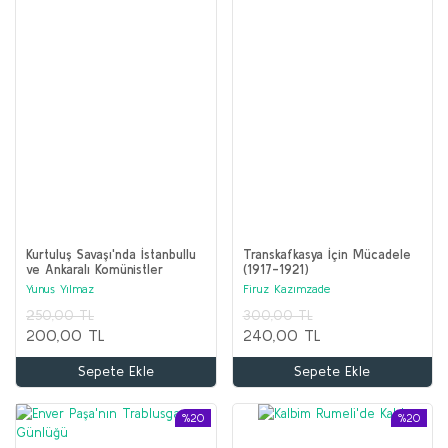
Kurtuluş Savaşı'nda İstanbullu
Transkafkasya İçin Mücadele
ve Ankaralı Komünistler
(1917-1921)
Yunus Yılmaz
Firuz Kazımzade
250,00 TL
300,00 TL
200,00 TL
240,00 TL
Sepete Ekle
Sepete Ekle
%20
%20