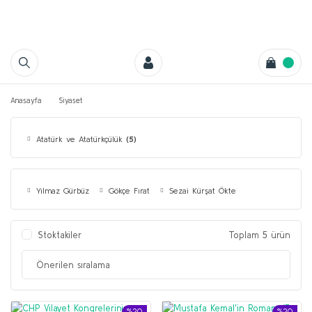
Anasayfa
Siyaset
Atatürk ve Atatürkçülük
(5)
Yılmaz Gürbüz
Gökçe Fırat
Sezai Kürşat Ökte
Stoktakiler
Toplam 5 ürün
%20
%20