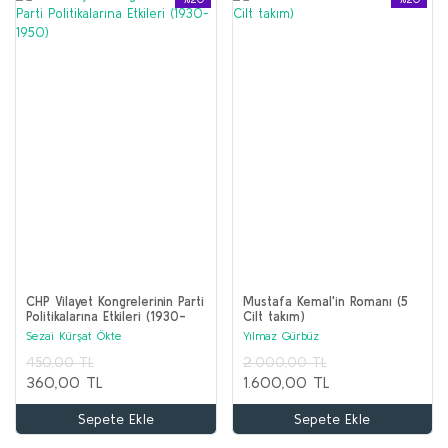
CHP Vilayet Kongrelerinin Parti
Mustafa Kemal'in Romanı (5
Politikalarına Etkileri (1930-
Cilt takım)
1950)
Sezai Kürşat Ökte
Yılmaz Gürbüz
450,00 TL
2.000,00 TL
360,00 TL
1.600,00 TL
Sepete Ekle
Sepete Ekle