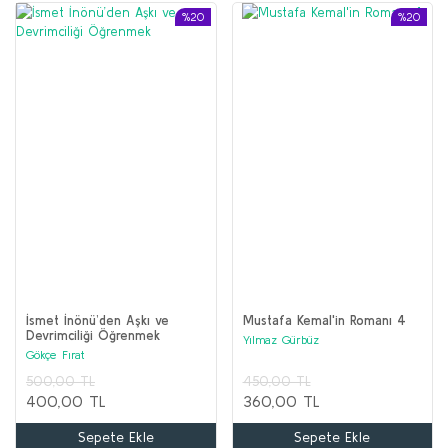
%20
%20
İsmet İnönü’den Aşkı ve
Mustafa Kemal'in Romanı 4
Devrimciliği Öğrenmek
Yılmaz Gürbüz
Gökçe Fırat
500,00 TL
450,00 TL
400,00 TL
360,00 TL
Sepete Ekle
Sepete Ekle