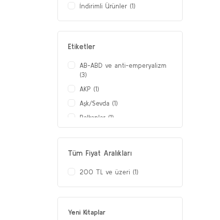
İndirimli Ürünler (1)
Etiketler
AB-ABD ve anti-emperyalizm
(3)
AKP (1)
Aşk/Sevda (1)
Balkanlar (1)
biyografik roman (1)
Bolşevik Devrim ve SSCB (2)
Tüm Fiyat Aralıkları
Çağdaş Türk edebiyatı (1)
200 TL ve üzeri (1)
Cumhuriyet dönemi Türk
edebiyatı (1)
Dersim isyanı (1)
Yeni Kitaplar
Dünyada ve Türkiye'de 68 (1)