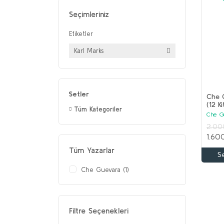
Seçimleriniz
Etiketler
Karl Marks
Setler
Che G
(12 K
Tüm Kategoriler
Che G
2.00
1.60
Tüm Yazarlar
S
Che Guevara (1)
Filtre Seçenekleri