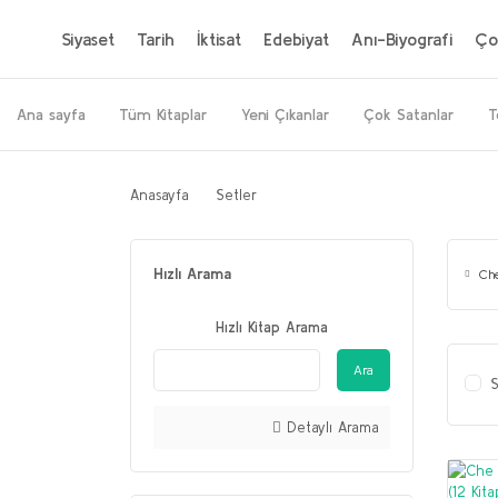
Siyaset
Tarih
İktisat
Edebiyat
Anı-Biyografi
Ço
Ana sayfa
Tüm Kitaplar
Yeni Çıkanlar
Çok Satanlar
T
Anasayfa
Setler
Hızlı Arama
Ch
Hızlı Kitap Arama
Ara
S
Detaylı Arama