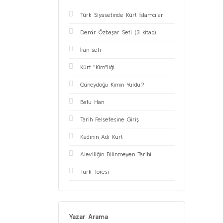
Ermeni meselesi (2)
Türk Siyasetinde Kürt İslamcılar
İsmet İnönü (1)
Demir Özbaşar Seti (3 kitap)
İttihat ve Terakki (1)
İran seti
Karl Marks (1)
Kurtuluş Savaşı ve
Kürt ''Kim''liği
Cumhuriyet Devrimi (3)
Güneydoğu Kimin Yurdu?
Latin Amerika (1)
Batu Han
Nâzım Hikmet (1)
Osmanlı tarihi (1)
Tarih Felsefesine Giriş
Özbekistan (1)
Kadının Adı Kurt
Rusya-Çin-Avrasyacılık (2)
Aleviliğin Bilinmeyen Tarihi
Sabahattin Ali (1)
Türk Töresi
tarihi roman (1)
Türk dünyası (1)
Türk Dünyası edebiyatı (1)
Yazar Arama