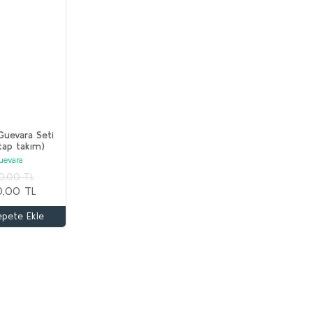
uevara Seti
itap takım)
uevara
0,00 TL
0,00 TL
epete Ekle