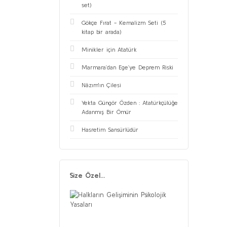
set)
Gökçe Fırat - Kemalizm Seti (5
kitap bir arada)
Minikler için Atatürk
Marmara’dan Ege’ye Deprem Riski
Nâzım'ın Çilesi
Yekta Güngör Özden : Atatürkçülüğe
Adanmış Bir Ömür
Hasretim Sansürlüdür
Size Özel...