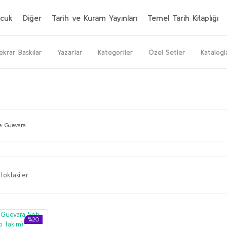
cuk
Diğer
Tarih ve Kuram Yayınları
Temel Tarih Kitaplığı
ekrar Baskılar
Yazarlar
Kategoriler
Özel Setler
Katalogl
e Guevara
toktakiler
%20