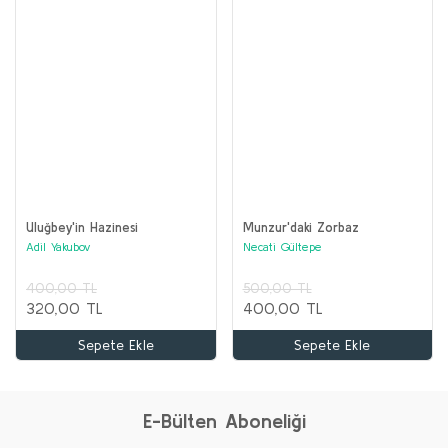
Uluğbey'in Hazinesi
Munzur'daki Zorbaz
Adil Yakubov
Necati Gültepe
400,00 TL
500,00 TL
320,00 TL
400,00 TL
Sepete Ekle
Sepete Ekle
E-Bülten Aboneliği