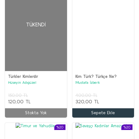
TÜKENDI
Türkler Kimlerdir
Kim Türk? Türkçe Ne?
Hüseyin Adıgüzel
Mustafa İzberk
150,00 TL
400,00 TL
120,00 TL
320,00 TL
Stokta Yok
Sepete Ekle
%20
%20