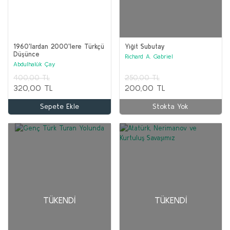
1960'lardan 2000'lere Türkçü
Yiğit Subutay
Düşünce
Richard A. Gabriel
Abdulhalûk Çay
400,00 TL
250,00 TL
320,00 TL
200,00 TL
Sepete Ekle
Stokta Yok
TÜKENDI
TÜKENDI