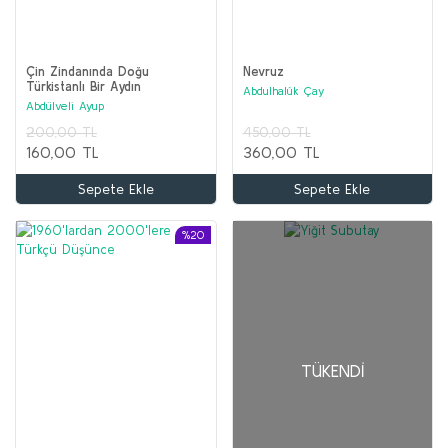
Çin Zindanında Doğu
Nevruz
Türkistanlı Bir Aydın
Abdulhalûk Çay
Abdülveli Ayup
200,00 TL
450,00 TL
160,00 TL
360,00 TL
Sepete Ekle
Sepete Ekle
%20
TÜKENDI