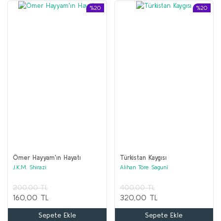
%20
%20
Ömer Hayyam'ın Hayatı
Türkistan Kaygısı
J.K.M. Shirazi
Alihan Töre Sagunî
200,00 TL
400,00 TL
160,00 TL
320,00 TL
Sepete Ekle
Sepete Ekle