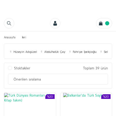
Anasayfa
İleri
Hüseyin Adıgüzel
Abdulhalûk Çay
Fahriye İpekçioğlu
Selçuk İ
Stoktakiler
Toplam 39 ürün
%20
%20