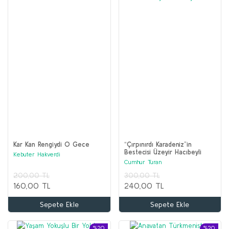
Kar Kan Rengiydi O Gece
“Çırpınırdı Karadeniz”in
Bestecisi Üzeyir Hacıbeyli
Kebuter Hakverdi
Cumhur Turan
200,00 TL
300,00 TL
160,00 TL
240,00 TL
Sepete Ekle
Sepete Ekle
%20
%20