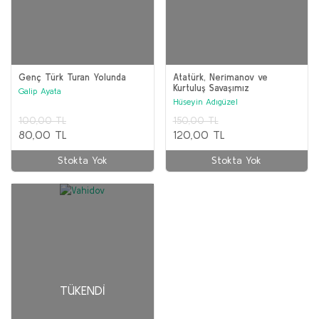
Genç Türk Turan Yolunda
Atatürk, Nerimanov ve
Kurtuluş Savaşımız
Galip Ayata
Hüseyin Adıgüzel
100,00 TL
150,00 TL
80,00 TL
120,00 TL
Stokta Yok
Stokta Yok
TÜKENDI