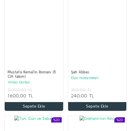
Mustafa Kemal'in Romanı (5
Şah Abbas
Cilt takım)
Elçin Hüseyinbeyli
Yılmaz Gürbüz
2.000,00 TL
300,00 TL
1.600,00 TL
240,00 TL
Sepete Ekle
Sepete Ekle
%20
%20