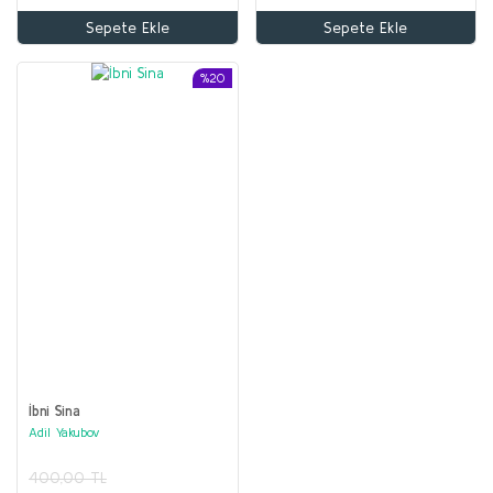
Sepete Ekle
Sepete Ekle
%20
İbni Sina
Adil Yakubov
400,00 TL