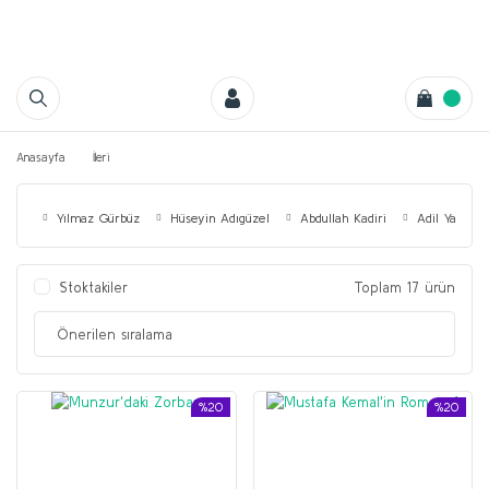
Anasayfa
İleri
Yılmaz Gürbüz
Hüseyin Adıgüzel
Abdullah Kadiri
Adil Yakubov
Stoktakiler
Toplam 17 ürün
%20
%20