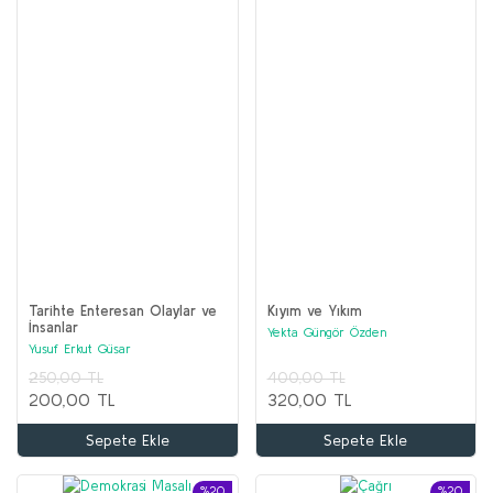
Tarihte Enteresan Olaylar ve
Kıyım ve Yıkım
İnsanlar
Yekta Güngör Özden
Yusuf Erkut Güsar
250,00 TL
400,00 TL
200,00 TL
320,00 TL
Sepete Ekle
Sepete Ekle
%20
%20