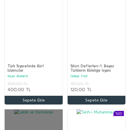
Türk Siyasetinde Kürt
Silivri Defterleri-1: Beyaz
İslamcılar
Türklerin Köleliğe İsyanı
Kaya Ataberk
Gökçe Fırat
500,00 TL
150,00 TL
400,00 TL
120,00 TL
Sepete Ekle
Sepete Ekle
%20