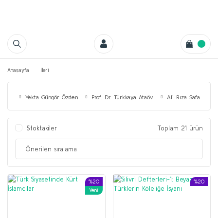
Anasayfa
İleri
Yekta Güngör Özden
Prof. Dr. Türkkaya Ataöv
Ali Rıza Safa
H
Stoktakiler
Toplam 21 ürün
%20
%20
Yeni