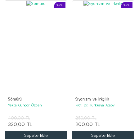
%20
%20
Sömürü
Siyonizm ve Irkçılık
Yekta Güngör Özden
Prof. Dr. Türkkaya Ataöv
400,00 TL
250,00 TL
320,00 TL
200,00 TL
Sepete Ekle
Sepete Ekle