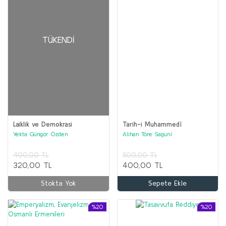
TÜKENDI
Laiklik ve Demokrasi
Tarih-i Muhammedî
Yekta Güngör Özden
Alihan Töre Sagunî
400,00 TL
500,00 TL
320,00 TL
400,00 TL
Stokta Yok
Sepete Ekle
%20
%20