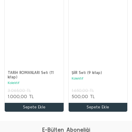
TARİH ROMANLARI Seti (11
ŞİİR Seti (9 kitap)
kitap)
Kolektif
Kolektif
3.065,00 TL
1.650,00 TL
1.000,00 TL
500,00 TL
Sepete Ekle
Sepete Ekle
E-Bülten Aboneliği