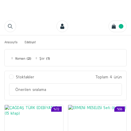
Anasayfa
Edebiyat
Roman
(2)
Şiir
(1)
Stoktakiler
Toplam 4 ürün
%72
%56