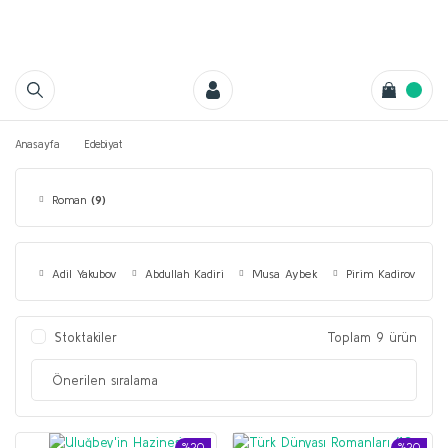
Anasayfa
Edebiyat
Roman
(9)
Adil Yakubov
Abdullah Kadiri
Musa Aybek
Pirim Kadirov
Stoktakiler
Toplam 9 ürün
%20
%20