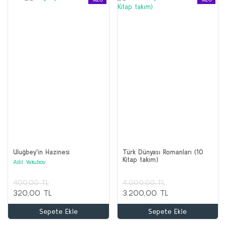
Uluğbey'in Hazinesi
Türk Dünyası Romanları (10
Kitap takım)
Adil Yakubov
400,00 TL
4.000,00 TL
320,00 TL
3.200,00 TL
Sepete Ekle
Sepete Ekle