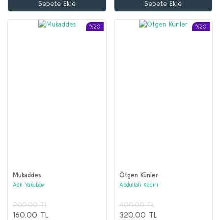
Sepete Ekle
Sepete Ekle
%20
%20
Mukaddes
Ötgen Künler
Adil Yakubov
Abdullah Kadiri
200,00 TL
400,00 TL
160,00 TL
320,00 TL