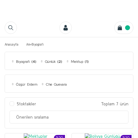
Anasayfa
Anı-Biyografi
Biyografi
(4)
Günlük
(2)
Mektup
(1)
Özgür Erdem
Che Guevara
Stoktakiler
Toplam 7 ürün
%20
%20