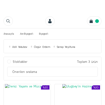
Anasayfa
Anı-Biyografi
Biyografi
Adil Yakubov
Özgür Erdem
Serap Yeşiltuna
Stoktakiler
Toplam 3 ürün
%20
%20