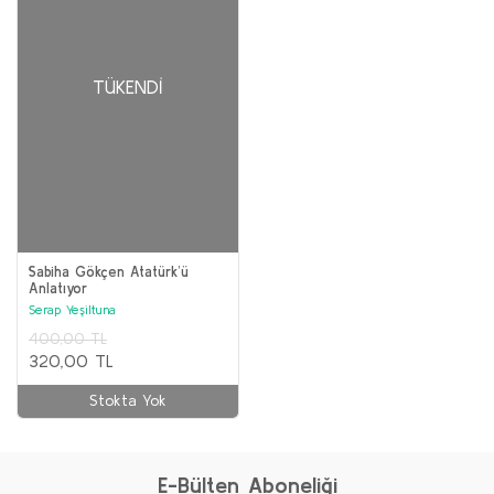
TÜKENDI
Sabiha Gökçen Atatürk’ü
Anlatıyor
Serap Yeşiltuna
400,00 TL
320,00 TL
Stokta Yok
E-Bülten Aboneliği