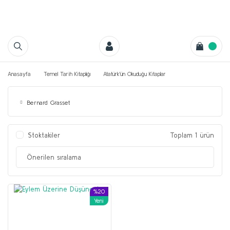
Anasayfa
Temel Tarih Kitaplığı
Atatürk'ün Okuduğu Kitaplar
Bernard Grasset
Stoktakiler
Toplam 1 ürün
%20
Yeni