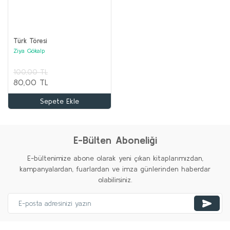
Türk Töresi
Ziya Gökalp
100,00 TL
80,00 TL
ORTA ASYA TÜRK TARİHİ Seti (12 kitap)
Sepete Ekle
Kolektif
3.100,00 TL
%20
%20
%35
%20
%20
%20
1.000,00 TL
Yeni
Yeni
Yeni
Yeni
Yeni
E-Bülten Aboneliği
Sepete Ekle
E-bültenimize abone olarak yeni çıkan kitaplarımızdan,
kampanyalardan, fuarlardan ve imza günlerinden haberdar
%62
%74
olabilirsiniz.