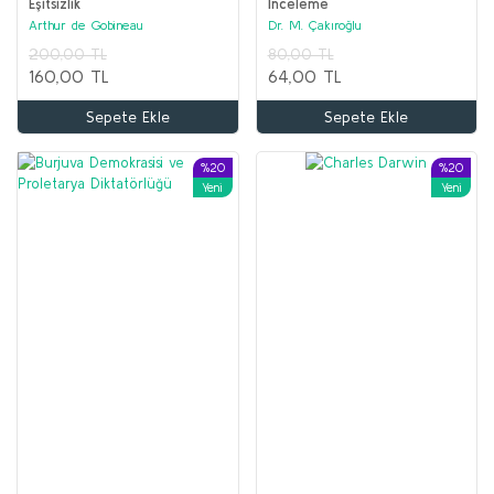
Eşitsizlik
İnceleme
%20
Arthur de Gobineau
Dr. M. Çakıroğlu
Türk Töresi
Yeni
200,00 TL
80,00 TL
Ziya Gökalp
160,00 TL
64,00 TL
100,00 TL
Sepete Ekle
Sepete Ekle
80,00 TL
%20
%20
%20
Yeni
Yeni
Yeni
Eylem Üzerine Düşünceler
Bernard Grasset
80,00 TL
64,00 TL
Atatürk'ün Okuduğu Kitaplar ve Atatürk'ün Yazdığı Kitaplar (2 set bir ar
Sepete Ekle
Kolektif