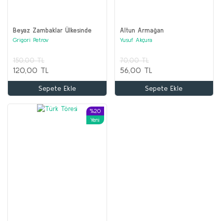
Beyaz Zambaklar Ülkesinde
Altun Armağan
AKIL OYUNLARI ve BOYAMA Seti (20 kitap)
Grigori Petrov
Yusuf Akçura
Kolektif
150,00 TL
70,00 TL
2.000,00 TL
120,00 TL
56,00 TL
1.000,00 TL
Sepete Ekle
Sepete Ekle
Sepete Ekle
%20
%68
Yeni