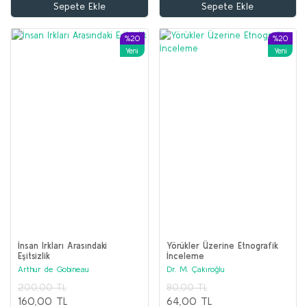
Sepete Ekle
Sepete Ekle
150,00 TL
120,00 TL
%20
%20
Sepete Ekle
Yeni
Yeni
İnsan Irkları Arasındaki
Yörükler Üzerine Etnografik
Eşitsizlik
İnceleme
Arthur de Gobineau
Dr. M. Çakıroğlu
200,00 TL
80,00 TL
160,00 TL
64,00 TL