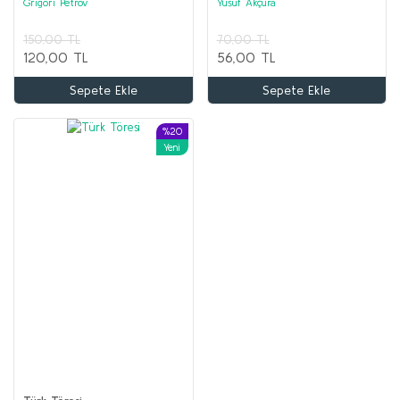
Grigori Petrov
Yusuf Akçura
AKIL OYUNLARI ve BOYAMA Seti (20 kitap)
150,00 TL
70,00 TL
Kolektif
120,00 TL
56,00 TL
2.000,00 TL
Sepete Ekle
Sepete Ekle
1.000,00 TL
%20
Sepete Ekle
Yeni
%68