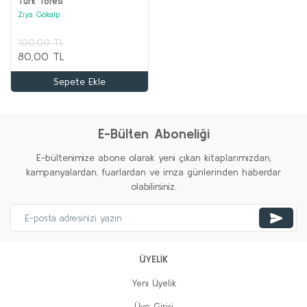
Türk Töresi
Ziya Gökalp
100,00 TL
80,00 TL
Sepete Ekle
ORTA ASYA TÜRK TARİHİ Seti (12 kitap)
Kolektif
%20
%20
%35
%20
%20
%20
Yeni
Yeni
Yeni
Yeni
Yeni
E-Bülten Aboneliği
3.100,00 TL
1.000,00 TL
E-bültenimize abone olarak yeni çıkan kitaplarımızdan,
kampanyalardan, fuarlardan ve imza günlerinden haberdar
Sepete Ekle
olabilirsiniz.
%62
%74
ÜYELİK
Yeni Üyelik
Üye Girişi