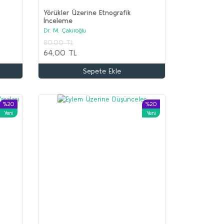
Yörükler Üzerine Etnografik
İnceleme
Dr. M. Çakıroğlu
İİR Seti (9 kitap)
80,00 TL
olektif
64,00 TL
.650,00 TL
Sepete Ekle
00,00 TL
Sepete Ekle
%20
%20
Yeni
Yeni