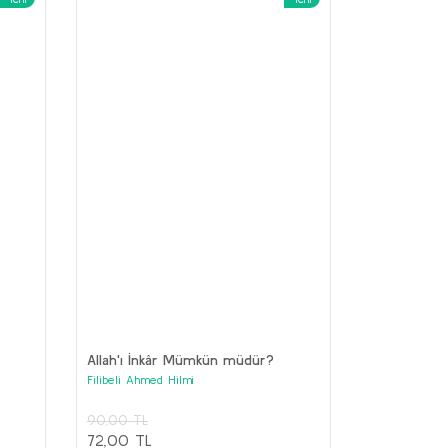
Geometri
Medeni Bilgiler
ustafa Kemal Atatürk
Mustafa Kemal Atatürk
70,00 TL
150,00 TL
56,00 TL
120,00 TL
Sepete Ekle
Sepete Ekle
Allah'ı İnkâr Mümkün müdür?
Filibeli Ahmed Hilmi
90,00 TL
72,00 TL