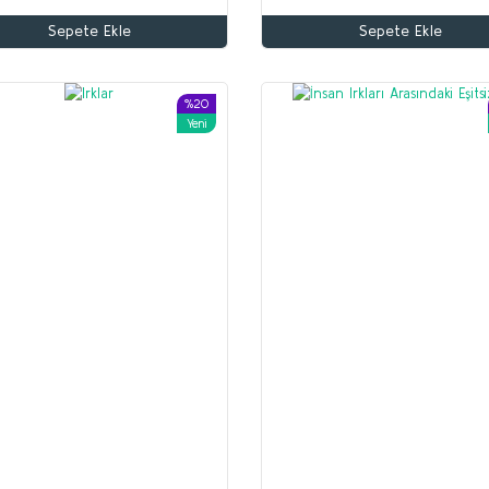
Sepete Ekle
Sepete Ekle
Altun Armağan
Yusuf Akçura
70,00 TL
%20
Yeni
56,00 TL
Beyaz Zambaklar Ülkesinde
Sepete Ekle
Grigori Petrov
150,00 TL
120,00 TL
Sepete Ekle
%35
%53
Yeni