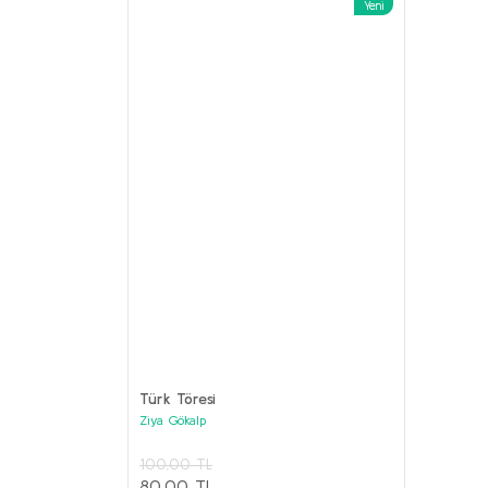
Yeni
%62
ANILAR Set
Kolektif
Türk Töresi
3.800,00 
Ziya Gökalp
1.000,00
PRESTİJ KİTAPLAR Seti (6 kitap)
100,00 TL
Kolektif
Sepet
80,00 TL