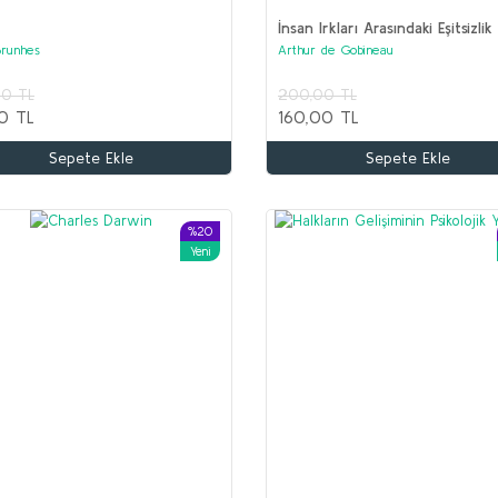
İnsan Irkları Arasındaki Eşitsizlik
Brunhes
Arthur de Gobineau
Ş
00 TL
200,00 TL
K
0 TL
160,00 TL
1
Sepete Ekle
Sepete Ekle
5
İLYAS SALMAN Seti (5 kitap)
Kolektif
%20
Yeni
1.600,00 TL
750,00 TL
Sepete Ekle