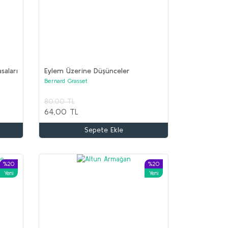
asaları
Eylem Üzerine Düşünceler
Bernard Grasset
80,00 TL
64,00 TL
Sepete Ekle
%20
%20
Yeni
Yeni
%68