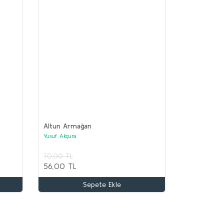
Altun Armağan
Yusuf Akçura
70,00 TL
TA ASYA TÜRK TARİHİ Seti (12 kitap)
56,00 TL
lektif
Sepete Ekle
.100,00 TL
.000,00 TL
Sepete Ekle