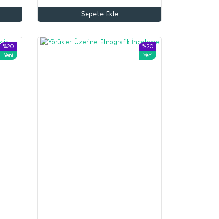
Sepete Ekle
%20
%20
Yeni
Yeni
%70