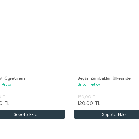
(17 kitap)
ist Öğretmen
Beyaz Zambaklar Ülkesinde
i Petrov
Grigori Petrov
kle
0 TL
150,00 TL
OR
0 TL
120,00 TL
Ko
AKIL OYUNLARI ve BOYAMA Seti (20 kitap)
Sepete Ekle
Sepete Ekle
Kolektif
3
1
2.000,00 TL
1.000,00 TL