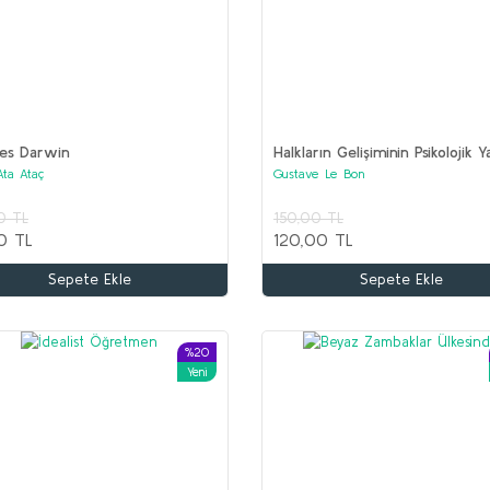
les Darwin
Halkların Gelişiminin Psikolojik Y
Ata Ataç
Gustave Le Bon
Kitaplar (2 set bir arada)
0 TL
150,00 TL
0 TL
120,00 TL
Sepete Ekle
Sepete Ekle
%20
Yeni
%65
%50