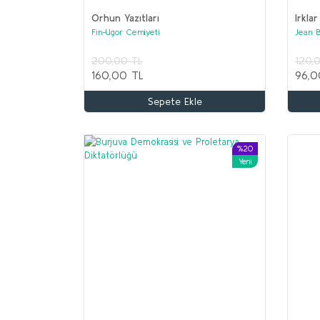
Orhun Yazıtları
Irklar
Fin-Ugor Cemiyeti
Jean 
200,00 TL
120,
160,00 TL
96,0
Sepete Ekle
%20
Yeni