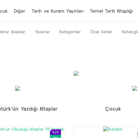
cuk
Diğer
Tarih ve Kuram Yayınları
Temel Tarih Kitaplığı
ekrar Baskılar
Yazarlar
Kategoriler
Özel Setler
Katalogl
%20
%64
%50
Yeni
Yeni
türk'ün Yazdığı Kitaplar
Çocuk
İran seti
M. H. Donohoe
%20
Yeni