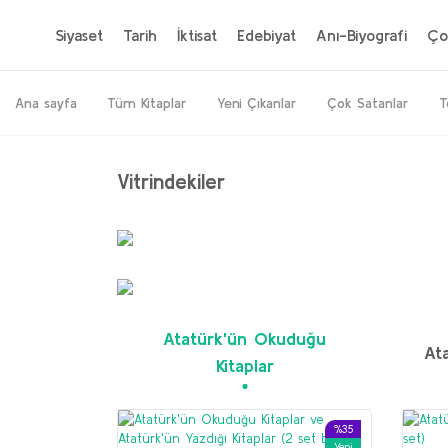
Siyaset
Tarih
İktisat
Edebiyat
Anı-Biyografi
Ço
Ana sayfa
Tüm Kitaplar
Yeni Çıkanlar
Çok Satanlar
T
Vitrindekiler
%20
Yeni
Atatürk'ün Okuduğu
Ata
Kitaplar
%35
Yeni