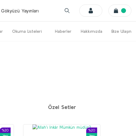
Gökyüzü Yayınları
ar
Okuma Listeleri
Haberler
Hakkımızda
Bize Ulaşın
%20
%20
Yeni
Yeni
Özel Setler
%20
%20
Yeni
Yeni