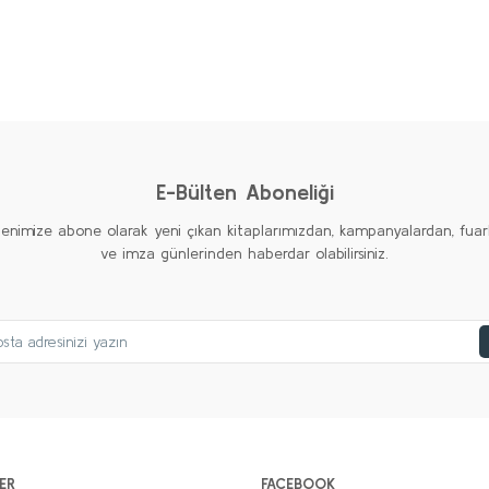
AMERİKAN EMPERYALİZMİ Seti (6 kitap)
Kolektif
2.000,00 TL
%20
%20
%20
1.000,00 TL
Yeni
Yeni
Yeni
Sepete Ekle
E-Bülten Aboneliği
tenimize abone olarak yeni çıkan kitaplarımızdan, kampanyalardan, fuar
ve imza günlerinden haberdar olabilirsiniz.
ER
FACEBOOK