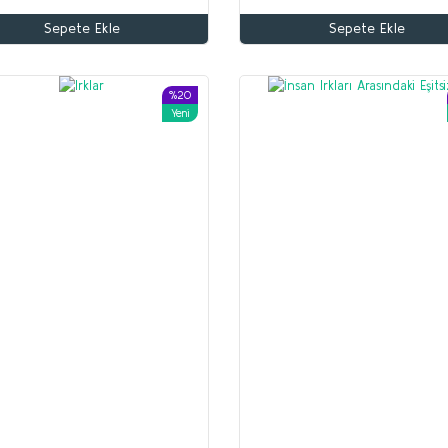
Sepete Ekle
Sepete Ekle
Altun Armağan
Yusuf Akçura
70,00 TL
%20
Yeni
56,00 TL
Beyaz Zambaklar Ülkesinde
Sepete Ekle
Grigori Petrov
150,00 TL
120,00 TL
Sepete Ekle
%35
%53
Yeni