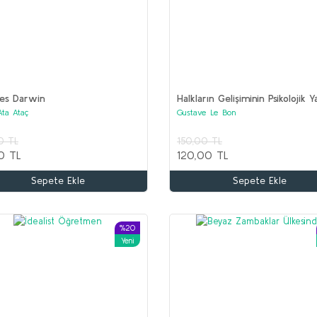
les Darwin
Halkların Gelişiminin Psikolojik Y
Ata Ataç
Gustave Le Bon
Kitaplar (2 set bir arada)
0 TL
150,00 TL
0 TL
120,00 TL
Sepete Ekle
Sepete Ekle
%20
Yeni
%65
%50