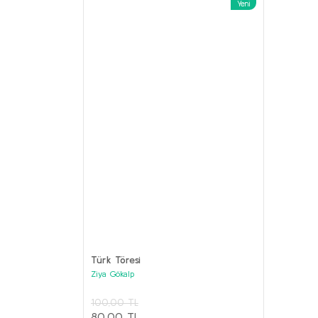
Yeni
%62
ANILAR Set
Kolektif
Türk Töresi
3.800,00 
Ziya Gökalp
1.000,00
PRESTİJ KİTAPLAR Seti (6 kitap)
100,00 TL
Kolektif
Sepet
80,00 TL