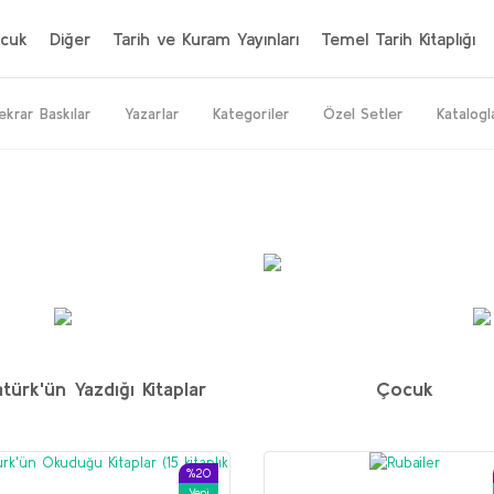
cuk
Diğer
Tarih ve Kuram Yayınları
Temel Tarih Kitaplığı
ekrar Baskılar
Yazarlar
Kategoriler
Özel Setler
Katalogl
%20
%64
%50
Yeni
Yeni
türk'ün Yazdığı Kitaplar
Çocuk
İran seti
M. H. Donohoe
%20
Yeni