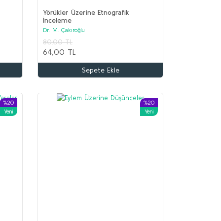
Yörükler Üzerine Etnografik
İnceleme
Dr. M. Çakıroğlu
İİR Seti (9 kitap)
80,00 TL
olektif
64,00 TL
.650,00 TL
Sepete Ekle
00,00 TL
Sepete Ekle
%20
%20
Yeni
Yeni