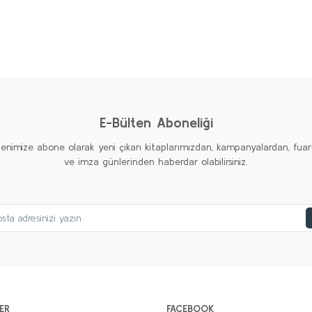
AMERİKAN EMPERYALİZMİ Seti (6 kitap)
Kolektif
2.000,00 TL
%20
%20
%20
1.000,00 TL
Yeni
Yeni
Yeni
Sepete Ekle
E-Bülten Aboneliği
tenimize abone olarak yeni çıkan kitaplarımızdan, kampanyalardan, fuar
ve imza günlerinden haberdar olabilirsiniz.
ER
FACEBOOK