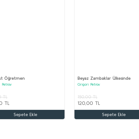
(17 kitap)
ist Öğretmen
Beyaz Zambaklar Ülkesinde
i Petrov
Grigori Petrov
kle
0 TL
150,00 TL
OR
0 TL
120,00 TL
Ko
AKIL OYUNLARI ve BOYAMA Seti (20 kitap)
Sepete Ekle
Sepete Ekle
Kolektif
3
1
2.000,00 TL
1.000,00 TL