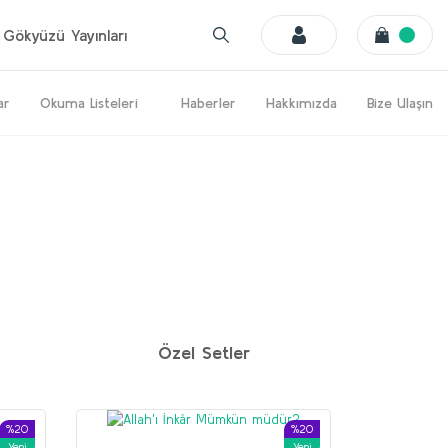
Gökyüzü Yayınları
ar
Okuma Listeleri
Haberler
Hakkımızda
Bize Ulaşın
%20
%20
Yeni
Yeni
Özel Setler
%20
%20
Yeni
Yeni