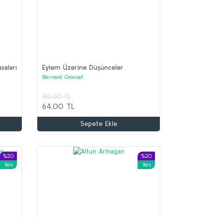
asaları
Eylem Üzerine Düşünceler
Bernard Grasset
80,00 TL
64,00 TL
Sepete Ekle
%20
%20
Yeni
Yeni
%68