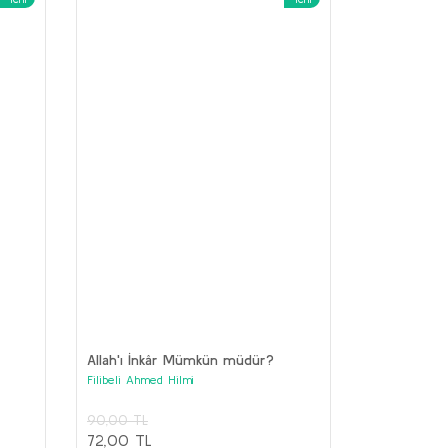
Geometri
Medeni Bilgiler
ustafa Kemal Atatürk
Mustafa Kemal Atatürk
70,00 TL
150,00 TL
56,00 TL
120,00 TL
Sepete Ekle
Sepete Ekle
Allah'ı İnkâr Mümkün müdür?
Filibeli Ahmed Hilmi
90,00 TL
72,00 TL