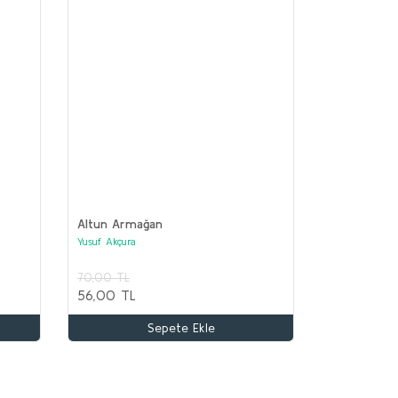
Altun Armağan
Yusuf Akçura
70,00 TL
TA ASYA TÜRK TARİHİ Seti (12 kitap)
56,00 TL
lektif
Sepete Ekle
.100,00 TL
.000,00 TL
Sepete Ekle