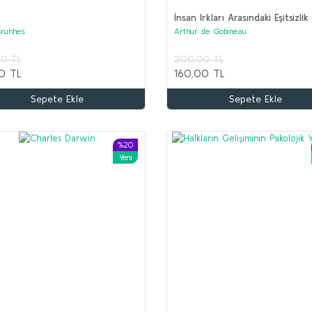
İnsan Irkları Arasındaki Eşitsizlik
Brunhes
Arthur de Gobineau
Ş
00 TL
200,00 TL
K
0 TL
160,00 TL
1
Sepete Ekle
Sepete Ekle
5
İLYAS SALMAN Seti (5 kitap)
Kolektif
%20
Yeni
1.600,00 TL
750,00 TL
Sepete Ekle