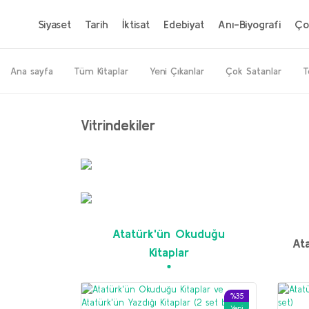
Siyaset
Tarih
İktisat
Edebiyat
Anı-Biyografi
Ço
Ana sayfa
Tüm Kitaplar
Yeni Çıkanlar
Çok Satanlar
T
Vitrindekiler
%20
Yeni
Atatürk'ün Okuduğu
Ata
Kitaplar
%35
Yeni