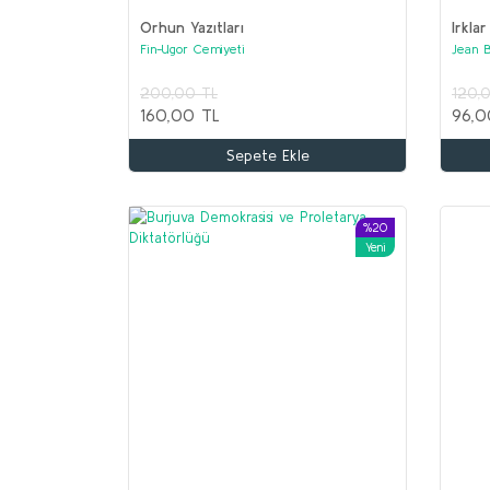
Orhun Yazıtları
Irklar
Fin-Ugor Cemiyeti
Jean 
200,00 TL
120,
160,00 TL
96,0
Sepete Ekle
%20
Yeni